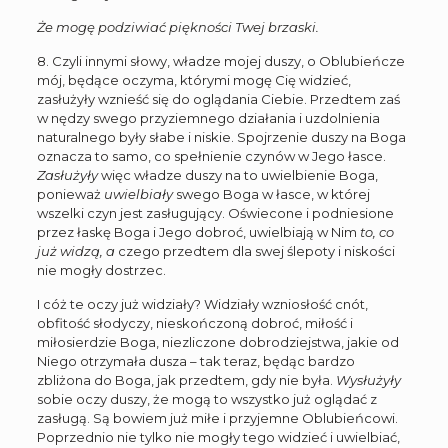
Że mogę podziwiać piękności Twej brzaski.
8. Czyli innymi słowy, władze mojej duszy, o Oblubieńcze
mój, będące oczyma, którymi mogę Cię widzieć,
zasłużyły wznieść się do oglądania Ciebie. Przedtem zaś
w nędzy swego przyziemnego działania i uzdolnienia
naturalnego były słabe i niskie. Spojrzenie duszy na Boga
oznacza to samo, co spełnienie czynów w Jego łasce.
Zasłużyły
więc władze duszy na to uwielbienie Boga,
ponieważ
uwielbiały
swego Boga w łasce, w której
wszelki czyn jest zasługujący. Oświecone i podniesione
przez łaskę Boga i Jego dobroć, uwielbiają w Nim
to, co
już widzą, a
czego przedtem dla swej ślepoty i niskości
nie mogły dostrzec.
I cóż te oczy już widziały? Widziały wzniosłość cnót,
obfitość słodyczy, nieskończoną dobroć, miłość i
miłosierdzie Boga, niezliczone dobrodziejstwa, jakie od
Niego otrzymała dusza – tak teraz, będąc bardzo
zbliżona do Boga, jak przedtem, gdy nie była.
Wysłużyły
sobie oczy duszy, że mogą to wszystko już oglądać z
zasługą. Są bowiem już miłe i przyjemne Oblubieńcowi.
Poprzednio nie tylko nie mogły tego widzieć i uwielbiać,