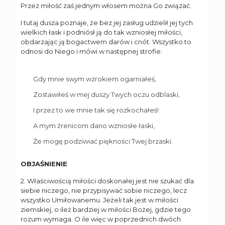
Przez miłość zaś jednym włosem można Go związać.
I tutaj dusza poznaje, że bez jej zasług udzielił jej tych
wielkich łask i podniósł ją do tak wzniosłej miłości,
obdarzając ją bogactwem darów i cnót. Wszystko to
odnosi do Niego i mówi w następnej strofie:
Gdy mnie swym wzrokiem ogarniałeś,
Zostawiłeś w mej duszy Twych oczu odblaski,
I przez to we mnie tak się rozkochałeś!
A mym źrenicom dano wzniosłe łaski,
Że mogę podziwiać piękności Twej brzaski.
OBJAŚNIENIE
2. Właściwością miłości doskonałej jest nie szukać dla
siebie niczego, nie przypisywać sobie niczego, lecz
wszystko Umiłowanemu. Jeżeli tak jest w miłości
ziemskiej, o ileż bardziej w miłości Bożej, gdzie tego
rozum wymaga. O ile więc w poprzednich dwóch