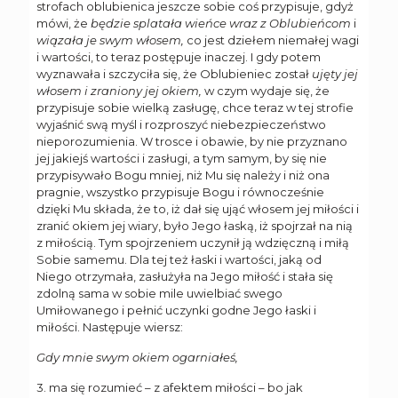
strofach oblubienica jeszcze sobie coś przypisuje, gdyż
mówi, że
będzie splatała wieńce wraz z Oblubieńcom
i
wiązała je swym włosem,
co jest dziełem niemałej wagi
i wartości, to teraz postępuje inaczej. I gdy potem
wyznawała i szczyciła się, że Oblubieniec został
ujęty jej
włosem i zraniony jej okiem,
w czym wydaje się, że
przypisuje sobie wielką zasługę, chce teraz w tej strofie
wyjaśnić swą myśl i rozproszyć niebezpieczeństwo
nieporozumienia. W trosce i obawie, by nie przyznano
jej jakiejś wartości i zasługi, a tym samym, by się nie
przypisywało Bogu mniej, niż Mu się należy i niż ona
pragnie, wszystko przypisuje Bogu i równocześnie
dzięki Mu składa, że to, iż dał się ująć włosem jej miłości i
zranić okiem jej wiary, było Jego łaską, iż spojrzał na nią
z miłością. Tym spojrzeniem uczynił ją wdzięczną i miłą
Sobie samemu. Dla tej też łaski i wartości, jaką od
Niego otrzymała, zasłużyła na Jego miłość i stała się
zdolną sama w sobie mile uwielbiać swego
Umiłowanego i pełnić uczynki godne Jego łaski i
miłości. Następuje wiersz:
Gdy mnie swym okiem ogarniałeś,
3. ma się rozumieć – z afektem miłości – bo jak