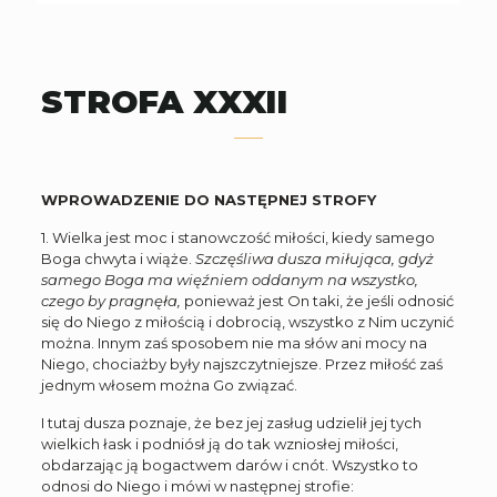
STROFA XXXII
WPROWADZENIE DO NASTĘPNEJ STROFY
1. Wielka jest moc i stanowczość miłości, kiedy samego
Boga chwyta i wiąże.
Szczęśliwa dusza miłująca, gdyż
samego Boga ma więźniem oddanym na wszystko,
czego by pragnęła,
ponieważ jest On taki, że jeśli odnosić
się do Niego z miłością i dobrocią, wszystko z Nim uczynić
można. Innym zaś sposobem nie ma słów ani mocy na
Niego, chociażby były najszczytniejsze. Przez miłość zaś
jednym włosem można Go związać.
I tutaj dusza poznaje, że bez jej zasług udzielił jej tych
wielkich łask i podniósł ją do tak wzniosłej miłości,
obdarzając ją bogactwem darów i cnót. Wszystko to
odnosi do Niego i mówi w następnej strofie: