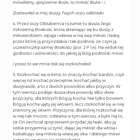
mówiliśmy,
spojrzenie Boże, to miłość Boża
– i
Zostawiłeś w mej duszy Twych oczu odblaski.
4. Przez
oczy
Oblubieńca rozumie tu dusza Jego
miłosierną Boskość, która skłaniając się ku duszy z
miłosierdziem, wpaja i wlewa w nią swą miłość i łaskę,
przez które ją przyozdabia i tak podnosi, że czyni ją
uczestniczką samej Boskości
(por. 2 P 1,4). Na widok tej
godności i wzniosłości, do jakiej ją Bóg podniósł, mówi:
I przez to we mnie tak się rozkochałeś!
5. Rozkochać się w kimś, to znaczy kochać bardzo, czyli
więcej niż kochać przeciętnie, kochać jakby w
dwójnasób, a to z dwóch powodów albo przyczyn. W
tym wierszu podaje dusza
dwa
powody albo dwie
przyczyny, dla których Bóg ją kocha. Nie tylko bowiem
Bóg ją kocha ujęty jej włosem, lecz
rozkochał się w niej
zraniony jej okiem. Przyczyna,
dla której rozkochał się
w niej tak mocno, odsłania w tym wierszu, a było nią to,
że On zechciał spojrzeniem przydać jej łaski, aby ją
sobie przyjemną uczynić, dając jej miłość dla włosa i
kształtując swą miłością wiarę jej oka. I dlatego mówi:
przez to we mnie się rozkochałeś.