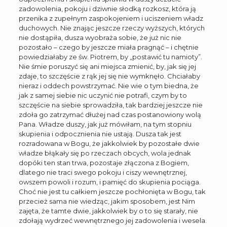
zadowolenia, pokoju i dziwnie słodką rozkosz, która ją
przenika z zupełnym zaspokojeniem i uciszeniem władz
duchowych. Nie znając jeszcze rzeczy wyższych, których
nie dostąpiła, dusza wyobraża sobie, że już nic nie
pozostało – czego by jeszcze miała pragnąć – i chętnie
powiedziałaby ze św. Piotrem, by „postawić tu namioty”.
Nie śmie poruszyć się ani miejsca zmienić, by, jak się jej
zdaje, to szczęście z rąk jej się nie wymknęło. Chciałaby
nieraz i oddech powstrzymać. Nie wie o tym biedna, że
jak z samej siebie nic uczynić nie potrafi, czym by to
szczęście na siebie sprowadziła, tak bardziej jeszcze nie
zdoła go zatrzymać dłużej nad czas postanowiony wolą
Pana. Władze duszy, jak już mówiłam, na tym stopniu
skupienia i odpocznienia nie ustają. Dusza tak jest
rozradowana w Bogu, że jakkolwiek by pozostałe dwie
władze błąkały się po rzeczach obcych, wola jednak
dopóki ten stan trwa, pozostaje złączona z Bogiem,
dlatego nie traci swego pokoju i ciszy wewnętrznej,
owszem powoli i rozum, i pamięć do skupienia pociąga.
Choć nie jest tu całkiem jeszcze pochłonięta w Bogu, tak
przecież sama nie wiedząc, jakim sposobem, jest Nim
zajęta, że tamte dwie, jakkolwiek by o to się starały, nie
zdołają wydrzeć wewnętrznego jej zadowolenia i wesela.