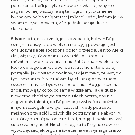
poruszenie. I jeśli jej tylko człowiek z własnej winy nie
zagasi, od niej wszczyna się ten ogromny, płomieniem
buchający ogień najgorętszej miłości Bożej, którym jak w
swoim miejscu powiem, z Jego łaski pałają dusze
doskonałe.
5. Iskierka ta jest to znak, jest to zadatek, którym Bóg
oznajmia duszy, iż do wielkich rzeczy ją powołuje, jeśli
ona uczyni siebie sposobną do ich przyjęcia. Jest to wielki
dar, większy, niż zdołam to wyrazić. I dlatego – jak
mówiłam – wielki przenika mnie żal, że znam wiele dusz,
które do tego punktu dochodzą, a takich, które dalej
postąpiły, jak postąpić powinny, tak jest mało, że wstyd o
tym i wspominać. Nie mówię, by ich na ogół było mało,
owszem, musi ich być wiele, bo dla nich Bóg jeszcze nas
znosi, mówię tylko to, co sama widziałam. Takie dusze
niewierne chciałabym ostrzec. Niech patrzą, aby nie
zagrzebały talentu, bo Bóg chce je wybrać dla pożytku
innych, szczególnie w tych czasach, kiedy potrzeba
mężnych przyjaciół Bożych dla podtrzymania słabych. A
ci, którzy doznają w sobie tej łaski, mogą słusznie uważać
siebie za przyjaciół. Niech umieją za to Przyjacielowi się
wywdzięczać, jak tego na świecie nawet wymaga prawo