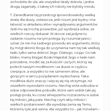
wchodziła do ula, ale wszystkie latały dokoła, i jedna
drugą zaganiały, z takiej ich roboty nie byłoby miodu.
7. Zaniedbanie tej przestrogi spowodowałoby wielką
stratę dla duszy, zwłaszcza, jeśli rozum jest bystry i ma
łatwość w układaniu słów i wynajdywaniu argumentów.
Jeśli mu się trochę powiedzie, już wyobraża sobie, że
wielkich rzeczy dokazał. W istocie zaś jedyne tu
zadanie rozumu na tym polega, by rozumiał jasno i
uznał, że nie ma żadnego powodu ani argumentu, który
by mógł skłonić Boga do uczynienia nam tej tak wielkiej
łaski, tylko sama dobroć Jego. Dlatego, czując Go tak
blisko, mamy błagać Boski Majestat Jego o łaski nam
potrzebne, modlić się za Kościół i za tych, którzy się
polecili naszym modlitwom i za dusze w czyśćcu
cierpiące, a wszystko to nie szmerem słów, ale
gorącym w sercu pożądaniem wysłuchania. Taka
modlitwa dużo znaczy i więcej się nią otrzymuje, niż
wszelkimi wywodami rozumu. Niechaj wola wzbudza w
sobie odpowiednie pobudki, które sam widok taki jej
postęp poda, ku coraz silniejszemu rozżarzeniu w sobie
tej miłości, jaką pała. Niechaj czyni akty miłości i
wielkich postanowień dla wywdzięczenia się Temu,
któremu tyle jest winna. Ale wszystko to – jak mówiłam –