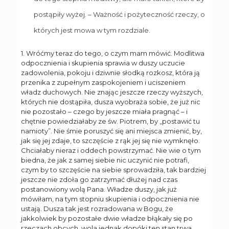
postąpiły wyżej. – Ważność i pożyteczność rzeczy, o
których jest mowa w tym rozdziale.
1. Wróćmy teraz do tego, o czym mam mówić. Modlitwa
odpocznienia i skupienia sprawia w duszy uczucie
zadowolenia, pokoju i dziwnie słodką rozkosz, która ją
przenika z zupełnym zaspokojeniem i uciszeniem
władz duchowych. Nie znając jeszcze rzeczy wyższych,
których nie dostąpiła, dusza wyobraża sobie, że już nic
nie pozostało – czego by jeszcze miała pragnąć – i
chętnie powiedziałaby ze św. Piotrem, by „postawić tu
namioty”. Nie śmie poruszyć się ani miejsca zmienić, by,
jak się jej zdaje, to szczęście z rąk jej się nie wymknęło.
Chciałaby nieraz i oddech powstrzymać. Nie wie o tym
biedna, że jak z samej siebie nic uczynić nie potrafi,
czym by to szczęście na siebie sprowadziła, tak bardziej
jeszcze nie zdoła go zatrzymać dłużej nad czas
postanowiony wolą Pana. Władze duszy, jak już
mówiłam, na tym stopniu skupienia i odpocznienia nie
ustają. Dusza tak jest rozradowana w Bogu, że
jakkolwiek by pozostałe dwie władze błąkały się po
rzeczach obcych, wola jednak dopóki ten stan trwa,