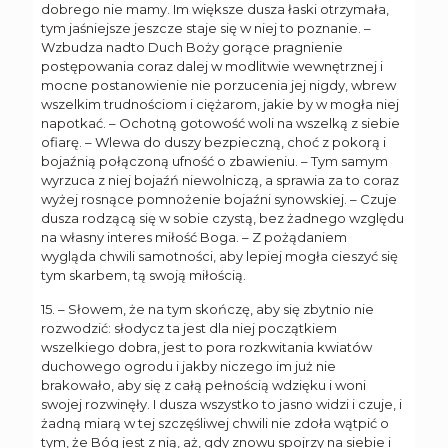
dobrego nie mamy. Im większe dusza łaski otrzymała,
tym jaśniejsze jeszcze staje się w niej to poznanie. –
Wzbudza nadto Duch Boży gorące pragnienie
postępowania coraz dalej w modlitwie wewnętrznej i
mocne postanowienie nie porzucenia jej nigdy, wbrew
wszelkim trudnościom i ciężarom, jakie by w mogła niej
napotkać. – Ochotną gotowość woli na wszelką z siebie
ofiarę. – Wlewa do duszy bezpieczną, choć z pokorą i
bojaźnią połączoną ufność o zbawieniu. – Tym samym
wyrzuca z niej bojaźń niewolniczą, a sprawia za to coraz
wyżej rosnące pomnożenie bojaźni synowskiej. – Czuje
dusza rodzącą się w sobie czystą, bez żadnego względu
na własny interes miłość Boga. – Z pożądaniem
wygląda chwili samotności, aby lepiej mogła cieszyć się
tym skarbem, tą swoją miłością.
15. – Słowem, że na tym skończę, aby się zbytnio nie
rozwodzić: słodycz ta jest dla niej początkiem
wszelkiego dobra, jest to pora rozkwitania kwiatów
duchowego ogrodu i jakby niczego im już nie
brakowało, aby się z całą pełnością wdzięku i woni
swojej rozwinęły. I dusza wszystko to jasno widzi i czuje, i
żadną miarą w tej szczęśliwej chwili nie zdoła wątpić o
tym, że Bóg jest z nią, aż, gdy znowu spojrzy na siebie i