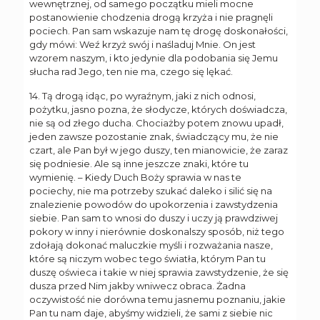
wewnętrznej, od samego początku mieli mocne
postanowienie chodzenia drogą krzyża i nie pragnęli
pociech. Pan sam wskazuje nam tę drogę doskonałości,
gdy mówi: Weź krzyż swój i naśladuj Mnie. On jest
wzorem naszym, i kto jedynie dla podobania się Jemu
słucha rad Jego, ten nie ma, czego się lękać.
14. Tą drogą idąc, po wyraźnym, jaki z nich odnosi,
pożytku, jasno pozna, że słodycze, których doświadcza,
nie są od złego ducha. Chociażby potem znowu upadł,
jeden zawsze pozostanie znak, świadczący mu, że nie
czart, ale Pan był w jego duszy, ten mianowicie, że zaraz
się podniesie. Ale są inne jeszcze znaki, które tu
wymienię. – Kiedy Duch Boży sprawia w nas te
pociechy, nie ma potrzeby szukać daleko i silić się na
znalezienie powodów do upokorzenia i zawstydzenia
siebie. Pan sam to wnosi do duszy i uczy ją prawdziwej
pokory w inny i nierównie doskonalszy sposób, niż tego
zdołają dokonać maluczkie myśli i rozważania nasze,
które są niczym wobec tego światła, którym Pan tu
duszę oświeca i takie w niej sprawia zawstydzenie, że się
dusza przed Nim jakby wniwecz obraca. Żadna
oczywistość nie dorówna temu jasnemu poznaniu, jakie
Pan tu nam daje, abyśmy widzieli, że sami z siebie nic