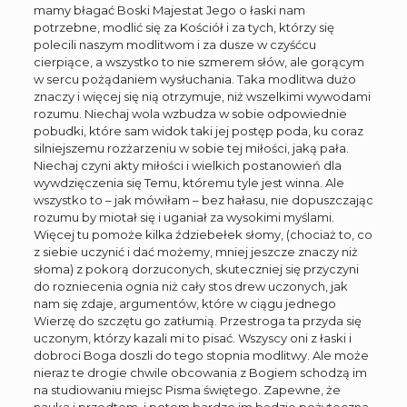
mamy błagać Boski Majestat Jego o łaski nam
potrzebne, modlić się za Kościół i za tych, którzy się
polecili naszym modlitwom i za dusze w czyśćcu
cierpiące, a wszystko to nie szmerem słów, ale gorącym
w sercu pożądaniem wysłuchania. Taka modlitwa dużo
znaczy i więcej się nią otrzymuje, niż wszelkimi wywodami
rozumu. Niechaj wola wzbudza w sobie odpowiednie
pobudki, które sam widok taki jej postęp poda, ku coraz
silniejszemu rozżarzeniu w sobie tej miłości, jaką pała.
Niechaj czyni akty miłości i wielkich postanowień dla
wywdzięczenia się Temu, któremu tyle jest winna. Ale
wszystko to – jak mówiłam – bez hałasu, nie dopuszczając
rozumu by miotał się i uganiał za wysokimi myślami.
Więcej tu pomoże kilka ździebełek słomy, (chociaż to, co
z siebie uczynić i dać możemy, mniej jeszcze znaczy niż
słoma) z pokorą dorzuconych, skuteczniej się przyczyni
do rozniecenia ognia niż cały stos drew uczonych, jak
nam się zdaje, argumentów, które w ciągu jednego
Wierzę do szczętu go zatłumią. Przestroga ta przyda się
uczonym, którzy kazali mi to pisać. Wszyscy oni z łaski i
dobroci Boga doszli do tego stopnia modlitwy. Ale może
nieraz te drogie chwile obcowania z Bogiem schodzą im
na studiowaniu miejsc Pisma świętego. Zapewne, że