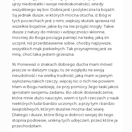
ujrzy niedostatki i swoje niedoskonałości, wtedy
wszystkiego się boi. Dobra jest i pożyteczna ta bojaźń.
Są jednak dusze, w których mocna otucha, iż Bóg w
tych pociechach jest z nimi, większy skutek sprawia niż
wszelkie bojaźnie, jakie by na nie przyjść mogły. Takie
dusze z natury do miłości i wdzięczności skłonne,
mocniej do Boga pociąga pamięć na łaskę, jaką im
uczynił, niż przedstawienie sobie, choćby najżywsze,
wszystkich mąk piekielnych. Tak przynajmniej jest ze
mną, choć taka jestem grzeszna.
16. Ponieważ o znakach dobrego ducha mam mówić
jeszcze w dalszym ciągu, tu ze względu na swoją
nieudolność i na wielką trudność, jaką mam w jasnym
wyłożeniu takich rzeczy, więcej nic o nich nie powiem.
Mam w Bogu nadzieję, że przy pomocy Jego łaski jakoś
sprostam swojemu zadaniu. Bo obok doświadczenia,
które mnie dużo nauczyło, wiem o tych rzeczach z nauk
niektórych ludzi bardzo uczonych, a przy tym i bardzo
świątobliwych, którym słusznie można dać wiarę.
Dlatego i dusze, które Bóg w dobroci swojej do tego
stopnia podniesie, unikną tych udręczeń, przez które ja
przechodziłam.