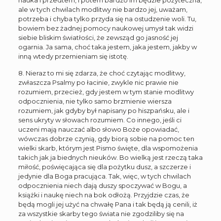
nauka i przedtem, i potem bardzo im będzie pożyteczna,
ale w tych chwilach modlitwy nie bardzo jej, uważam,
potrzeba i chyba tylko przyda się na ostudzenie woli. Tu,
bowiem bez żadnej pomocy naukowej umysł tak widzi
siebie bliskim światłości, że zewsząd go jasność jej
ogarnia. Ja sama, choć taka jestem, jaka jestem, jakby w
inną wtedy przemieniam się istotę.
8. Nieraz to mi się zdarza, że choć czytając modlitwy,
zwłaszcza Psalmy po łacinie, zwykle nic prawie nie
rozumiem, przecież, gdy jestem w tym stanie modlitwy
odpocznienia, nie tylko samo brzmienie wiersza
rozumiem, jak gdyby był napisany po hiszpańsku, ale i
sens ukryty w słowach rozumiem. Co innego, jeśli ci
uczeni mają nauczać albo słowo Boże opowiadać,
wówczas dobrze czynią, gdy biorą sobie na pomoc ten
wielki skarb, którym jest Pismo święte, dla wspomożenia
takich jak ja biednych nieuków. Bo wielką jest rzeczą taka
miłość, poświęcająca się dla pożytku dusz, a szczerze i
jedynie dla Boga pracująca. Tak, więc, w tych chwilach
odpocznienia niech dają duszy spoczywać w Bogu, a
książki i naukę niech na bok odłożą. Przyjdzie czas, że
będą mogli jej użyć na chwałę Pana i tak będą ją cenili, iż
za wszystkie skarby tego świata nie zgodziliby się na