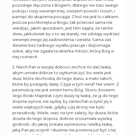
pozostaje złączona z Bogiem, dlatego nie traci swego
pokoju i ciszy wewnętrznej, owszem powoli i rozum, i
pamięć do skupienia pociąga. Choć nie jest tu całkiem
jeszcze pochłonięta w Bogu, tak przecież sama nie
wiedząc, jakim sposobem, jest Nim zajęta, że tamte
dwie, jakkolwiek by o to się starały, nie zdołają wydrzeć
wewnętrznego jej zadowolenia i wesela. Sama zaś
dziwnie bez żadnego wysiłku pracuje i dopomaga
sobie, aby nie zgasła ta iskierka miłości, którą Bóg w
niej rozniecił.
2. Niech Pan w swojej dobroci zechce mi dać łaskę,
abym umiała dobrze to wytłumaczyć, bo wiele jest
dusz, które dochodzą do tego stanu, a mało takich,
które by postąpiły dalej. Czyja w tym wina? Nie wiem. Z
pewnością nie jest winien temu Bóg. Skoro, bowiem
Jego Boski Majestat czyni duszy tę łaskę, że ją do tego
stopnia wynosi, nie sądzę, by zaniechał uczynić jej o
wiele większych łask, gdyby z jej strony nie było
przeszkody. Wiele, więc na tym zależy, by dusza, która
doszła do tego stopnia, dobrze zrozumiała wysoką
godność, do jakiej została wyniesiona i wielką łaskę,
jaką Pan jej uczynił. I słusznie nie powinna już być z tej