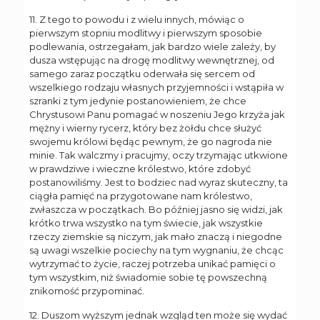
11. Z tego to powodu i z wielu innych, mówiąc o
pierwszym stopniu modlitwy i pierwszym sposobie
podlewania, ostrzegałam, jak bardzo wiele zależy, by
dusza wstępując na drogę modlitwy wewnętrznej, od
samego zaraz początku oderwała się sercem od
wszelkiego rodzaju własnych przyjemności i wstąpiła w
szranki z tym jedynie postanowieniem, że chce
Chrystusowi Panu pomagać w noszeniu Jego krzyża jak
mężny i wierny rycerz, który bez żołdu chce służyć
swojemu królowi będąc pewnym, że go nagroda nie
minie. Tak walczmy i pracujmy, oczy trzymając utkwione
w prawdziwe i wieczne królestwo, które zdobyć
postanowiliśmy. Jest to bodziec nad wyraz skuteczny, ta
ciągła pamięć na przygotowane nam królestwo,
zwłaszcza w początkach. Bo później jasno się widzi, jak
krótko trwa wszystko na tym świecie, jak wszystkie
rzeczy ziemskie są niczym, jak mało znaczą i niegodne
są uwagi wszelkie pociechy na tym wygnaniu, że chcąc
wytrzymać to życie, raczej potrzeba unikać pamięci o
tym wszystkim, niż świadomie sobie tę powszechną
znikomość przypominać.
12. Duszom wyższym jednak wzgląd ten może się wydać