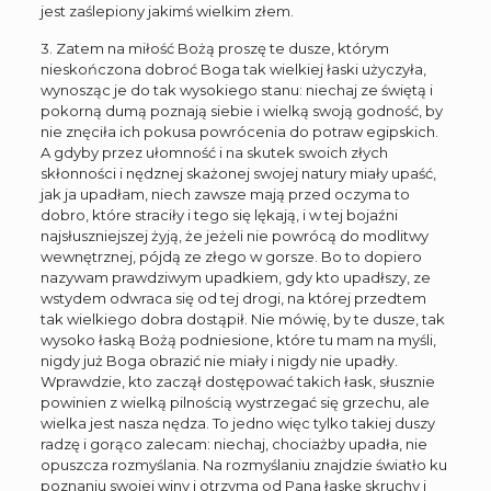
jest zaślepiony jakimś wielkim złem.
3. Zatem na miłość Bożą proszę te dusze, którym
nieskończona dobroć Boga tak wielkiej łaski użyczyła,
wynosząc je do tak wysokiego stanu: niechaj ze świętą i
pokorną dumą poznają siebie i wielką swoją godność, by
nie znęciła ich pokusa powrócenia do potraw egipskich.
A gdyby przez ułomność i na skutek swoich złych
skłonności i nędznej skażonej swojej natury miały upaść,
jak ja upadłam, niech zawsze mają przed oczyma to
dobro, które straciły i tego się lękają, i w tej bojaźni
najsłuszniejszej żyją, że jeżeli nie powrócą do modlitwy
wewnętrznej, pójdą ze złego w gorsze. Bo to dopiero
nazywam prawdziwym upadkiem, gdy kto upadłszy, ze
wstydem odwraca się od tej drogi, na której przedtem
tak wielkiego dobra dostąpił. Nie mówię, by te dusze, tak
wysoko łaską Bożą podniesione, które tu mam na myśli,
nigdy już Boga obrazić nie miały i nigdy nie upadły.
Wprawdzie, kto zaczął dostępować takich łask, słusznie
powinien z wielką pilnością wystrzegać się grzechu, ale
wielka jest nasza nędza. To jedno więc tylko takiej duszy
radzę i gorąco zalecam: niechaj, chociażby upadła, nie
opuszcza rozmyślania. Na rozmyślaniu znajdzie światło ku
poznaniu swojej winy i otrzyma od Pana łaskę skruchy i