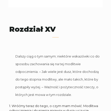
Rozdział XV
Dalszy ciąg o tym samym; niektóre wskazówki co do
sposobu zachowania się na tej modlitwie
odpocznienia. – Jak wiele jest dusz, które dochodzą
do tego stopnia modlitwy, ale mało takich, które by
postąpiły wyżej. – Ważność i pożyteczność rzeczy, o
których jest mowa w tym rozdziale.
1. Wróćmy teraz do tego, o czym mam mówić. Modlitwa
odpocznienia i skupienia sprawia w duszy uczucie