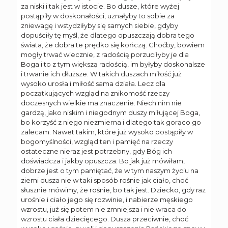
za niski i tak jest w istocie. Bo dusze, które wyżej
postąpiły w doskonałości, uznałyby to sobie za
zniewagę i wstydziłyby się samych siebie, gdyby
dopuściły tę myśl, że dlatego opuszczają dobra tego
świata, że dobra te prędko się kończą. Choćby, bowiem
mogły trwać wiecznie, z radością porzuciłyby je dla
Boga i to z tym większą radością, im byłyby doskonalsze
i trwanie ich dłuższe. W takich duszach miłość już
wysoko urosła i miłość sama działa. Lecz dla
początkujących wzgląd na znikomość rzeczy
doczesnych wielkie ma znaczenie. Niech nim nie
gardzą, jako niskim i niegodnym duszy miłującej Boga,
bo korzyść z niego niezmierna i dlatego tak gorąco go
zalecam. Nawet takim, które już wysoko postąpiły w
bogomyślności, wzgląd ten i pamięć na rzeczy
ostateczne nieraz jest potrzebny, gdy Bóg ich
doświadcza i jakby opuszcza. Bo jak już mówiłam,
dobrze jest o tym pamiętać, że w tym naszym życiu na
ziemi dusza nie w taki sposób rośnie jak ciało, choć
słusznie mówimy, że rośnie, bo tak jest. Dziecko, gdy raz
urośnie i ciało jego się rozwinie, i nabierze męskiego
wzrostu, już się potem nie zmniejsza i nie wraca do
wzrostu ciała dziecięcego. Dusza przeciwnie, choć