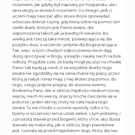
rozumiem, jak gdyby był napisany po hiszpańsku, ale i
sens ukryty w słowach rozumiem. Co innego, jeśli ci
uczeni mają nauczać albo słowo Boże opowiadać,
wówczas dobrze czynią, gdy biorą sobie na pomoc ten
wielki skarb, którym jest Pismo święte, dla
wspomożenia takich jak ja biednych nieuków. Bo
wielką jest rzeczą taka miłość, poświęcająca się dla
pożytku dusz, a szczerze i jedynie dla Boga pracująca.
Tak, więc, w tych chwilach odpocznienia niech dają
duszy spoczywać w Bogu, a książki i naukę niech na bok
odłożą. Przyjdzie czas, że będą mogli jej użyć na chwałę
Pana i tak będą ją cenili, iż za wszystkie skarby tego
świata nie zgodziliby się na zaniechanie tej pracy, przez
którą ją nabyli i teraz mają z niej skuteczną pomoc do
tego, czego jedynie pragną, do służenia swemu
Boskiemu Panu. Ale w obliczu Mądrości nieskończonej
więcej, niech mi wierzą, znaczy trochę ćwiczenia się w
pokorze i jeden akt tej cnoty niż cała nauka tego
świata. Tu nie chodzi o uczone wywody, tylko o to,
byśmy w szczerości serca uznali siebie, czym jesteśmy, i
z prostotą stawali przed Bogiem, który chce, aby dusza
stawała się maluczką, jak w obliczu Jego prawdziwie
jest, i uniżała się przed Majestatem Jego, który dla nas