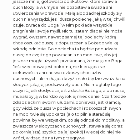
jeszcze mniej gotowości do skutków, które sprawia
duch Boży, a w umyśle nie pozostawia światła ani
utwierdzenia w prawdzie. Małą albo żadnej szkody zły
duch nie wyrządzi, jeśli dusza pociechę, jaką w tej chwili
czuje, zwraca do Boga i w Nim pokłada wszystkie
pragnienia i swoje myśli. Nic tu, zatem diabeł nie może
wygrać, owszem, nawet z samej tej pociechy, którą
chce oszukać duszę, z dopuszczenia Bożego wielką
szkodę odniesie. Bo pociecha ta będzie pobudzała
duszę do częstego powracania na modlitwę, aby jej
jeszcze mogła używać, przekonaną, że ma ją od Boga.
Jeśli więc dusza jest pokorna, nie kierująca się
ciekawością ani chciwa rozkoszy chociażby
duchowych, ale miłująca krzyż, mało będzie zważała na
słodycz, jaką jej podsuwa zły duch. Nie mogłaby tego
uczynić, jeśli słodycz ta jest z ducha Bożego, albo raczej
musiałaby ją w bardzo wysokiej mieć cenie. Czart też ze
zdradzieckimi swoimi ułudami, ponieważ jest kłamcą,
gdy widzi, że dusza w pociechach i rozkoszach swych
na modlitwie się upokarza (a o to pilnie starać się
powinna, by we wszystkim, co się odnosi do modlitwy, a
zwłaszcza w słodyczach duchowych, stawała się coraz
pokorniejsza), szybko da jej spokój i więcej do niej nie
wróci, widząc, że na tym przegrywa.