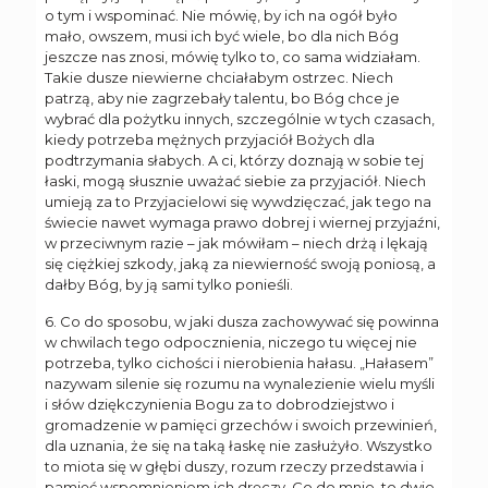
o tym i wspominać. Nie mówię, by ich na ogół było
mało, owszem, musi ich być wiele, bo dla nich Bóg
jeszcze nas znosi, mówię tylko to, co sama widziałam.
Takie dusze niewierne chciałabym ostrzec. Niech
patrzą, aby nie zagrzebały talentu, bo Bóg chce je
wybrać dla pożytku innych, szczególnie w tych czasach,
kiedy potrzeba mężnych przyjaciół Bożych dla
podtrzymania słabych. A ci, którzy doznają w sobie tej
łaski, mogą słusznie uważać siebie za przyjaciół. Niech
umieją za to Przyjacielowi się wywdzięczać, jak tego na
świecie nawet wymaga prawo dobrej i wiernej przyjaźni,
w przeciwnym razie – jak mówiłam – niech drżą i lękają
się ciężkiej szkody, jaką za niewierność swoją poniosą, a
dałby Bóg, by ją sami tylko ponieśli.
6. Co do sposobu, w jaki dusza zachowywać się powinna
w chwilach tego odpocznienia, niczego tu więcej nie
potrzeba, tylko cichości i nierobienia hałasu. „Hałasem”
nazywam silenie się rozumu na wynalezienie wielu myśli
i słów dziękczynienia Bogu za to dobrodziejstwo i
gromadzenie w pamięci grzechów i swoich przewinień,
dla uznania, że się na taką łaskę nie zasłużyło. Wszystko
to miota się w głębi duszy, rozum rzeczy przedstawia i
pamięć wspomnieniem ich dręczy. Co do mnie, to dwie