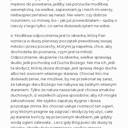
męstwo do powstania, jeśliby zaś porzuciła modlitwę
wewnętrzną, na wielkie, zapewniam ją i niech mi wierzy,
niebezpieczeństwo się narazi. Nie wiem, czy dobrze
rozumiem, co mówię, bo – jak już powiedziałam – sądzę o
rzeczy z tego tylko, co sama doświadczyłam na sobie…
4. Modlitwa odpocznienia jest to iskierka, którą Pan
wznieca w duszy pierwszy początek prawdziwej swojej
miłości i przez pociechy, którymi ją napełnia, chce, aby
dochodziła do poznania, czym jest ta miłość.
Odpocznienie, skupienie i ta iskierka, wielkie sprawiają
skutki, jeśli pochodzą od Ducha Bożego. Nie ma ich, jeśli
ta słodycz, której dusza doznaje, jest sprawą złego ducha
albo też owocem własnego starania. Chociaż kto ma
doświadczenie, nie możliwe, by nie przekonał się zaraz,
że takiego daru Bożego nie nabywa się żadnym własnym
staraniem. Tylko że natura nasza tak jest chciwa smaków
duchowych, iż wszelkich używa sposobów, aby ich mogła
zakosztować. Ale szybko zapał jej stygnie i dusza
pozostaje zimna. Bo chociaż usiłuje rozniecić ten ogień,
przy którym pragnie się zagrzać i słodyczy tej użyć, całe
jej staranie kończy się przeciwnym skutkiem, jak gdyby
wodą ogień zalewała… Lecz gdy Bóg puści do duszy tę
iskierkę, choćby była najmniejsza, wielkie sprawia