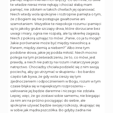
te władze nieraz mnie nękają i chociaż słabą mam
pamięć, nie zdołam w takich chwilach jej opanować.
Niech wtedy wola spokojnie i roztropnie pamięta o tym,
że z Bogiem się nie postępuje gwałtownie ani
szamotaniem. Wszystkie te niepokoje rozumu i pamięci
są to jakoby grube szczapy drwa, które dorzucane bez
uwagi i miary, ognia nie rozpalą, ale tą iskierkę zagaszą.
Niech z pokorą uznając to mówi: „Panie, co ja tu mogę?
Jakie porównanie może być między niewolnicą a
Panem, między ziemią a niebem?” Albo inne tym
podobne słowa, jakie jej podda miłość. Niech mocno
polega na tym przeświadczeniu, że to, co mówi, jest
prawdą, a niech nie patrzy na rozum i natarczywe jego
natręctwo. Chociażby chciała podzielić się z nim swoją
pociechą, aby go utrzymać w skupieniu – bo bardzo
często tak bywa, że gdy wola cieszy się tym
zjednoczeniem i odpocznieniem w Bogu, rozum w tym
czasie błąka się w największym rozproszeniu –
usiłowanie jej będzie daremne i niczego nie zdziała.
Lepiej, więc, że go zostawi sobie samemu, nie biegając
za nim ani na próżno pociągając do siebie, ale
spokojnie używać będzie swojej rozkoszy, skupiając się
w sobie jak mądra pszczółka. Bo gdyby żadna nie