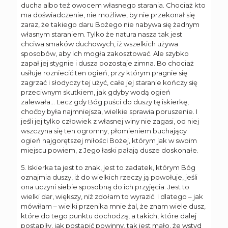
ducha albo też owocem własnego starania. Chociaż kto
ma doświadczenie, nie możliwe, by nie przekonał się
zaraz, że takiego daru Bożego nie nabywa się żadnym
własnym staraniem. Tylko że natura nasza tak jest
chciwa smaków duchowych, iż wszelkich używa
sposobów, aby ich mogła zakosztować. Ale szybko
zapał jej stygnie i dusza pozostaje zimna. Bo chociaż
usiłuje rozniecić ten ogień, przy którym pragnie się
zagrzać i słodyczy tej użyć, całe jej staranie kończy się
przeciwnym skutkiem, jak gdyby wodą ogień
zalewała… Lecz gdy Bóg puści do duszy tę iskierkę,
choćby była najmniejsza, wielkie sprawia poruszenie. I
jeśli jej tylko człowiek z własnej winy nie zagasi, od niej
wszczyna się ten ogromny, płomieniem buchający
ogień najgorętszej miłości Bożej, którym jak w swoim
miejscu powiem, z Jego łaski pałają dusze doskonałe.
5. Iskierka ta jest to znak, jest to zadatek, którym Bóg
oznajmia duszy, iż do wielkich rzeczy ją powołuje, jeśli
ona uczyni siebie sposobną do ich przyjęcia. Jest to
wielki dar, większy, niż zdołam to wyrazić. I dlatego – jak
mówiłam – wielki przenika mnie żal, że znam wiele dusz,
które do tego punktu dochodzą, a takich, które dalej
postąpiły, jak postąpić powinny, tak jest mało, że wstyd