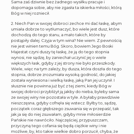
Sama zaś dziwnie bez żadnego wysiłku pracuje i
dopomaga sobie, aby nie zgasła ta iskierka miłości, którą
Bóg w niej rozniecił.
2. Niech Pan w swojej dobroci zechce mi dać łaskę, abym
umiała dobrze to wytłumaczyć, bo wiele jest dusz, które
dochodzą do tego stanu, a mało takich, które by
postąpiły dalej. Czyja w tym wina? Nie wiem. Z pewnością
nie jest winien temu Bóg. Skoro, bowiem Jego Boski
Majestat czyni duszy tę łaskę, że ją do tego stopnia
wynosi, nie sądzę, by zaniechał uczynić jej o wiele
większych łask, gdyby z jej strony nie było przeszkody.
Wiele, więc na tym zależy, by dusza, która doszła do tego
stopnia, dobrze zrozumiała wysoką godność, do jakiej
została wyniesiona i wielką łaskę, jaką Pan jej uczynił. I
słusznie nie powinna już być z tej ziemi, kiedy Bóg w
swojej dobroci przybliżył ją jakby do nieba, byleby sama
ze swojej winy nie pozostała w tyle. A byłaby prawdziwie
nieszczęsna, gdyby cofnęła się wstecz. Byłby to, sądzę,
początek coraz głębszego zsuwania się w przepaść, tak
jak ja się do niej zsuwałam, gdyby mnie miłosierdzie
Pańskie nie nawróciło. Najczęściej, przypuszczam,
przyczyną tego cofania się będą ciężkie winy i nie
możliwe, by, kto takie wielkie dobro porzucił, chyba, że