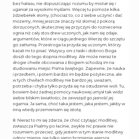
bez hałasu, nie dopuszczając rozumu by miotał się i
uganiał za wysokimi myślami. Więcej tu pomoże kilka
ździebełek słomy, (chociaż to, co z siebie uczynić i dać
możemy, mniej jeszcze znaczy niż słoma) z pokorą
dorzuconych, skuteczniej się przyczyni do rozniecenia
ognia niż cały stos drew uczonych, jak nam się zdaje,
argumentów, które w ciągu jednego Wierzę do szczętu
go zatłumią. Przestroga ta przyda się uczonym, którzy
kazali mi to pisać. Wszyscy oni z łaski i dobroci Boga
doszli do tego stopnia modlitwy. Ale może nieraz te
drogie chwile obcowania z Bogiem schodzą im na
studiowaniu miejsc Pisma świętego. Zapewne, że nauka
i przedtem, i potem bardzo im będzie pożyteczna, ale
w tych chwilach modlitwy nie bardzo jej, uważam,
potrzeba i chyba tylko przyda się na ostudzenie woli. Tu,
bowiem bez żadnej pomocy naukowej umysł tak widzi
siebie bliskim światłości, że zewsząd go jasność jej
ogarnia. Ja sama, choć taka jestem, jaka jestem, jakby w
inną wtedy przemieniam się istotę.
8. Nieraz to mi się zdarza, że choć czytając modlitwy,
zwłaszcza Psalmy po łacinie, zwykle nic prawie nie
rozumiem, przecież, gdy jestem w tym stanie modlitwy
odpocznienia, nie tylko samo brzmienie wiersza