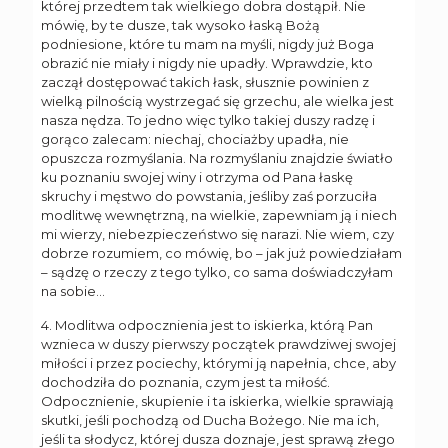
której przedtem tak wielkiego dobra dostąpił. Nie
mówię, by te dusze, tak wysoko łaską Bożą
podniesione, które tu mam na myśli, nigdy już Boga
obrazić nie miały i nigdy nie upadły. Wprawdzie, kto
zaczął dostępować takich łask, słusznie powinien z
wielką pilnością wystrzegać się grzechu, ale wielka jest
nasza nędza. To jedno więc tylko takiej duszy radzę i
gorąco zalecam: niechaj, chociażby upadła, nie
opuszcza rozmyślania. Na rozmyślaniu znajdzie światło
ku poznaniu swojej winy i otrzyma od Pana łaskę
skruchy i męstwo do powstania, jeśliby zaś porzuciła
modlitwę wewnętrzną, na wielkie, zapewniam ją i niech
mi wierzy, niebezpieczeństwo się narazi. Nie wiem, czy
dobrze rozumiem, co mówię, bo – jak już powiedziałam
– sądzę o rzeczy z tego tylko, co sama doświadczyłam
na sobie…
4. Modlitwa odpocznienia jest to iskierka, którą Pan
wznieca w duszy pierwszy początek prawdziwej swojej
miłości i przez pociechy, którymi ją napełnia, chce, aby
dochodziła do poznania, czym jest ta miłość.
Odpocznienie, skupienie i ta iskierka, wielkie sprawiają
skutki, jeśli pochodzą od Ducha Bożego. Nie ma ich,
jeśli ta słodycz, której dusza doznaje, jest sprawą złego