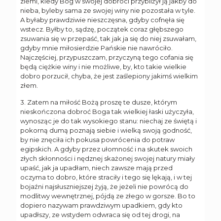
ziemi, kiedy Bóg w swojej dobroci przybliżył ją jakby do
nieba, byleby sama ze swojej winy nie pozostała w tyle.
A byłaby prawdziwie nieszczęsna, gdyby cofnęła się
wstecz. Byłby to, sądzę, początek coraz głębszego
zsuwania się w przepaść, tak jak ja się do niej zsuwałam,
gdyby mnie miłosierdzie Pańskie nie nawróciło.
Najczęściej, przypuszczam, przyczyną tego cofania się
będą ciężkie winy i nie możliwe, by, kto takie wielkie
dobro porzucił, chyba, że jest zaślepiony jakimś wielkim
złem.
3. Zatem na miłość Bożą proszę te dusze, którym
nieskończona dobroć Boga tak wielkiej łaski użyczyła,
wynosząc je do tak wysokiego stanu: niechaj ze świętą i
pokorną dumą poznają siebie i wielką swoją godność,
by nie znęciła ich pokusa powrócenia do potraw
egipskich. A gdyby przez ułomność i na skutek swoich
złych skłonności i nędznej skażonej swojej natury miały
upaść, jak ja upadłam, niech zawsze mają przed
oczyma to dobro, które straciły i tego się lękają, i w tej
bojaźni najsłuszniejszej żyją, że jeżeli nie powrócą do
modlitwy wewnętrznej, pójdą ze złego w gorsze. Bo to
dopiero nazywam prawdziwym upadkiem, gdy kto
upadłszy, ze wstydem odwraca się od tej drogi, na