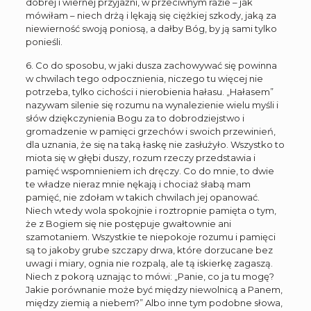
dobrej i wiernej przyjaźni, w przeciwnym razie – jak
mówiłam – niech drżą i lękają się ciężkiej szkody, jaką za
niewierność swoją poniosą, a dałby Bóg, by ją sami tylko
ponieśli.
6. Co do sposobu, w jaki dusza zachowywać się powinna
w chwilach tego odpocznienia, niczego tu więcej nie
potrzeba, tylko cichości i nierobienia hałasu. „Hałasem”
nazywam silenie się rozumu na wynalezienie wielu myśli i
słów dziękczynienia Bogu za to dobrodziejstwo i
gromadzenie w pamięci grzechów i swoich przewinień,
dla uznania, że się na taką łaskę nie zasłużyło. Wszystko to
miota się w głębi duszy, rozum rzeczy przedstawia i
pamięć wspomnieniem ich dręczy. Co do mnie, to dwie
te władze nieraz mnie nękają i chociaż słabą mam
pamięć, nie zdołam w takich chwilach jej opanować.
Niech wtedy wola spokojnie i roztropnie pamięta o tym,
że z Bogiem się nie postępuje gwałtownie ani
szamotaniem. Wszystkie te niepokoje rozumu i pamięci
są to jakoby grube szczapy drwa, które dorzucane bez
uwagi i miary, ognia nie rozpalą, ale tą iskierkę zagaszą.
Niech z pokorą uznając to mówi: „Panie, co ja tu mogę?
Jakie porównanie może być między niewolnicą a Panem,
między ziemią a niebem?” Albo inne tym podobne słowa,