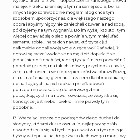
wysoko urośnie, z woli i dopuszczenia Pańskiego znowu
maleje. Przekonałam się o tym na samej sobie, bo na
innych tego sprawdzić nie mogłam. Bóg chce tym
sposobem upokorzyć nas, dla większego naszego
dobra i abyśmy nigdy nie zaniechali czuwania nad sobą,
póki żyjemy na tym wygnaniu. Bo im wyżej, kto stoi, tym
więcej obawiać się o siebie powinien, tym mniej ufać
samemu sobie. I na takich nawet, którzy tak już
całkowicie oddali swoją wolę w ręce woli Pańskiej, iż
gotowi są raczej wydać się na męki niż dopuścić się
jednej niedoskonałości, raczej tysiąc śmierci ponieść niż
popełnić grzech, i na takich, mówię, przychodzą chwile,
że dla uchronienia się niebezpieczeństwa obrazy Bożej,
dla ustrzeżenia się grzechu – a zatem dla obronienia się
od nastających na nich pokus i prześladowań –
potrzeba im uciekać się do pierwszej zbroi
początkujących i na nowo rozważać, że wszystko się
kończy, że jest niebo i piekło, i inne prawdy tym
podobne.
13. Wracając jeszcze do podstępów złego ducha i do
słodyczy, którymi dusze oszukuje, najlepszy sposób
oswobodzenia się od tych jego oszustw na tym polega,
byśmy wstępując na drogę życia duchowego i modlitwy