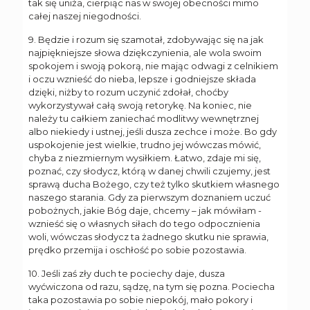
tak się uniża, cierpiąc nas w swojej obecności mimo
całej naszej niegodności.
9. Będzie i rozum się szamotał, zdobywając się na jak
najpiękniejsze słowa dziękczynienia, ale wola swoim
spokojem i swoją pokorą, nie mając odwagi z celnikiem
i oczu wznieść do nieba, lepsze i godniejsze składa
dzięki, niżby to rozum uczynić zdołał, choćby
wykorzystywał całą swoją retorykę. Na koniec, nie
należy tu całkiem zaniechać modlitwy wewnętrznej
albo niekiedy i ustnej, jeśli dusza zechce i może. Bo gdy
uspokojenie jest wielkie, trudno jej wówczas mówić,
chyba z niezmiernym wysiłkiem. Łatwo, zdaje mi się,
poznać, czy słodycz, którą w danej chwili czujemy, jest
sprawą ducha Bożego, czy też tylko skutkiem własnego
naszego starania. Gdy za pierwszym doznaniem uczuć
pobożnych, jakie Bóg daje, chcemy – jak mówiłam -
wznieść się o własnych siłach do tego odpocznienia
woli, wówczas słodycz ta żadnego skutku nie sprawia,
prędko przemija i oschłość po sobie pozostawia.
10. Jeśli zaś zły duch te pociechy daje, dusza
wyćwiczona od razu, sądzę, na tym się pozna. Pociecha
taka pozostawia po sobie niepokój, mało pokory i