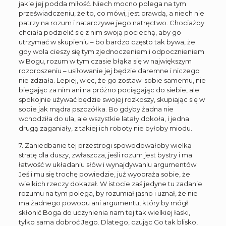
jakie jej podda miłość. Niech mocno polega na tym
przeświadczeniu, że to, co mówi, jest prawdą, a niech nie
patrzy na rozum i natarczywe jego natręctwo. Chociażby
chciała podzielić się z nim swoją pociechą, aby go
utrzymać w skupieniu – bo bardzo często tak bywa, że
gdy wola cieszy się tym zjednoczeniem i odpocznieniem
w Bogu, rozum w tym czasie błąka się w największym
rozproszeniu – usiłowanie jej będzie daremne i niczego
nie zdziała. Lepiej, więc, że go zostawi sobie samemu, nie
biegając za nim ani na próżno pociągając do siebie, ale
spokojnie używać będzie swojej rozkoszy, skupiając się w
sobie jak mądra pszczółka. Bo gdyby żadna nie
wchodziła do ula, ale wszystkie latały dokoła, i jedna
drugą zaganiały, z takiej ich roboty nie byłoby miodu.
7. Zaniedbanie tej przestrogi spowodowałoby wielką
stratę dla duszy, zwłaszcza, jeśli rozum jest bystry i ma
łatwość w układaniu słów i wynajdywaniu argumentów.
Jeśli mu się trochę powiedzie, już wyobraża sobie, że
wielkich rzeczy dokazał. W istocie zaś jedyne tu zadanie
rozumu na tym polega, by rozumiał jasno i uznał, że nie
ma żadnego powodu ani argumentu, który by mógł
skłonić Boga do uczynienia nam tej tak wielkiej łaski,
tylko sama dobroć Jego. Dlatego, czując Go tak blisko,