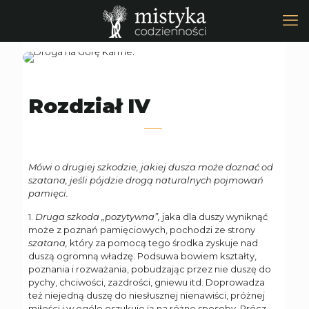
Rozdział IV
Mówi o drugiej szkodzie, jakiej dusza może doznać od
szatana, jeśli pójdzie drogą naturalnych pojmowań
pamięci.
1.
Druga szkoda „pozytywna”,
jaka dla duszy wyniknąć
może z poznań pamięciowych, pochodzi ze strony
szatana,
który za pomocą tego środka zyskuje nad
duszą ogromną władzę. Podsuwa bowiem kształty,
poznania i rozważania, pobudzając przez nie duszę do
pychy, chciwości, zazdrości, gniewu itd. Doprowadza
też niejedną duszę do niesłusznej nienawiści, próżnej
miłości i w ogóle oszukuje ją na różne sposoby. Prócz