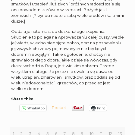
smutków i utrapień, iluż złych i próżnych radości staje się
ona powodem, zarówno w rzeczach Bożych jak i
ziemskich. [Przynosi nadto z sobą wiele brudów i kala nimi
dusze.]
Oddala je natomiast od doskonałego skupienia.
Skupienie to polega na wprowadzeniu całej duszy, wedle
jej władz, w jedno niepojęte dobro, oraz na pozbawieniu
jej wszystkich rzeczy pojmowanych nie będących
dobrem niepojętym. Takie ogołocenie, choćby nie
sprawiało takiego dobra, jakie dzieje się wówczas, gdy
dusza wchodzi w Boga, jest wielkim dobrem. Przede
wszystkim dlatego, że przez nie uwalnia się dusza od
wielu utrapień, zmartwień i smutków, oraz oddala się od
wielu niedoskonałości i grzechów, co przecież jest
wielkim dobrem.
Share this:
Pocket
WhatsApp
Print
1
2
3
4
5
6
7
8
9
10
11
12
13