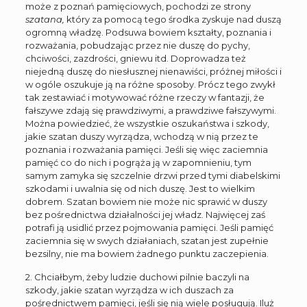
może z poznań pamięciowych, pochodzi ze strony
szatana,
który za pomocą tego środka zyskuje nad duszą
ogromną władzę. Podsuwa bowiem kształty, poznania i
rozważania, pobudzając przez nie duszę do pychy,
chciwości, zazdrości, gniewu itd. Doprowadza też
niejedną duszę do niesłusznej nienawiści, próżnej miłości i
w ogóle oszukuje ją na różne sposoby. Prócz tego zwykł
tak zestawiać i motywować różne rzeczy w fantazji, że
fałszywe zdają się prawdziwymi, a prawdziwe fałszywymi.
Można powiedzieć, że wszystkie oszukaństwa i szkody,
jakie szatan duszy wyrządza, wchodzą w nią przez te
poznania i rozważania pamięci. Jeśli się więc zaciemnia
pamięć co do nich i pogrąża ją w zapomnieniu, tym
samym zamyka się szczelnie drzwi przed tymi diabelskimi
szkodami i uwalnia się od nich duszę. Jest to wielkim
dobrem. Szatan bowiem nie może nic sprawić w duszy
bez pośrednictwa działalności jej władz. Najwięcej zaś
potrafi ją usidlić przez pojmowania pamięci. Jeśli pamięć
zaciemnia się w swych działaniach, szatan jest zupełnie
bezsilny, nie ma bowiem żadnego punktu zaczepienia.
2. Chciałbym, żeby ludzie duchowi pilnie baczyli na
szkody, jakie szatan wyrządza w ich duszach za
pośrednictwem pamięci, jeśli się nią wiele posługują. Iluż