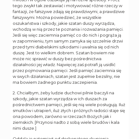
tego zwykł tak zestawiać i motywować różne rzeczy w
fantazji, że fałszywe zdają się prawdziwymi, a prawdziwe
fałszywymi. Można powiedzieć, że wszystkie
oszukaństwa i szkody, jakie szatan duszy wyrządza,
wchodzą w nią przez te poznania i rozważania pamięci.
Jeśli się więc zaciemnia pamięć co do nich i pogrąża ją
w zapomnieniu, tym samym zamyka się szczelnie drzwi
przed tymi diabelskimi szkodami i uwalnia się od nich
duszę. Jest to wielkim dobrem. Szatan bowiem nie
może nic sprawić w duszy bez pośrednictwa
działalności jej władz. Najwięcej zaś potrafi ją usidlić
przez pojmowania pamięci. Jeśli pamięć zaciemnia się
w swych działaniach, szatan jest zupełnie bezsilny, nie
ma bowiem żadnego punktu zaczepienia.
2. Chciałbym, żeby ludzie duchowi pilnie baczyli na
szkody, jakie szatan wyrządza w ich duszach za
pośrednictwem pamięci, jeśli się nią wiele posługują. Iluż
smutków i utrapień, iluż złych i próżnych radości staje się
ona powodem, zarówno w rzeczach Bożych jak i
ziemskich. [Przynosi nadto z sobą wiele brudów i kala
nimi dusze.]
Oddala je natomiast od doskonałego skupienia.