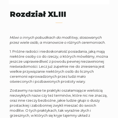
Rozdział XLIII
Mówi o innych pobudkach do modlitwy, stosowanych
przez wiele osób, a mianowicie o różnych ceremoniach.
1. Próżne radości i niedoskonałość posiadania, jaką mają
niektóre osoby co do
rzeczy, o
których mówiliśmy, można
jeszcze usprawiedliwić z powodu pewnej niezawinionej
nieświadomości. Lecz już zupełnie nie do zniesienia jest
wielkie przywiązanie niektórych osób do licznych
ceremonii wprowadzonych przez ludzi mało
oświeconych i pozbawionych prostoty wiary.
Zostawmy na razie te praktyki oszałamiające wielością
niezwykłych nazw czy też terminów, które nic nie znaczą,
oraz inne rzeczy bezbożne, jakie ludzie głupi o duszy
prostackiej i zabobonnej zwykli mieszać do swoich
modlitw. O tych praktykach, tak wyraźnie złych i
grzesznych, w których się kryje tajemny układ z