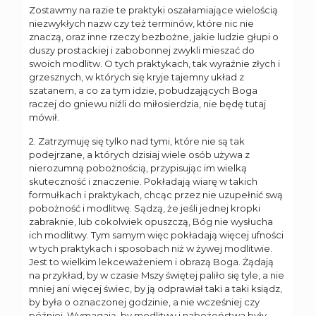
Zostawmy na razie te praktyki oszałamiające wielością
niezwykłych nazw czy też terminów, które nic nie
znaczą, oraz inne rzeczy bezbożne, jakie ludzie głupi o
duszy prostackiej i zabobonnej zwykli mieszać do
swoich modlitw. O tych praktykach, tak wyraźnie złych i
grzesznych, w których się kryje tajemny układ z
szatanem, a co za tym idzie, pobudzających Boga
raczej do gniewu niźli do miłosierdzia, nie będę tutaj
mówił.
2. Zatrzymuję się tylko nad tymi, które nie są tak
podejrzane, a których dzisiaj wiele osób używa z
nierozumną pobożnością, przypisując im wielką
skuteczność i znaczenie. Pokładają wiarę w takich
formułkach i praktykach, chcąc przez nie uzupełnić swą
pobożność i modlitwę. Sądzą, że jeśli jednej kropki
zabraknie, lub cokolwiek opuszczą, Bóg nie wysłucha
ich modlitwy. Tym samym więc pokładają więcej ufności
w tych praktykach i sposobach niż w żywej modlitwie.
Jest to wielkim lekceważeniem i obrazą Boga. Żądają
na przykład, by w czasie Mszy świętej paliło się tyle, a nie
mniej ani więcej świec, by ją odprawiał taki a taki ksiądz,
by była o oznaczonej godzinie, a nie wcześniej czy
później. Wymagają, by modlitwy i nabożeństwa były