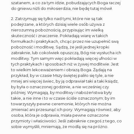
szatanem, a co za tym idzie, pobudzających Boga raczej
do gniewu niźli do miłosierdzia, nie będę tutaj mówił.
2. Zatrzymuję się tylko nad tymi, które nie są tak
podejrzane, a których dzisiaj wiele osób używa z
nierozumną pobożnością, przypisując im wielką
skuteczność i znaczenie. Pokładają wiarę w takich
formułkach i praktykach, chcąc przez nie uzupełnić swą
pobożność i modlitwę. Sądzą, że jeśli jednej kropki
zabraknie, lub cokolwiek opuszczą, Bóg nie wysłucha ich
modlitwy. Tym samym więc pokładają więcej ufności w
tych praktykach i sposobach niż w żywej modlitwie. Jest
to wielkim lekceważeniem i obrazą Boga. Żądają na
przykład, by w czasie Mszy świętej paliło się tyle, a nie
mniej ani więcej świec, by ją odprawiał taki a taki ksiądz,
by była o oznaczonej godzinie, a nie wcześniej czy
później. Wymagają, by modlitwy i nabożeństwa były
takie, a nie inne i to w czasie ściśle oznaczonym; by im
towarzyszyły pewne ceremonie, których nie można
zmieniać ani przesunąć ich pory. Wymagają również, aby
osoba, która je odprawia, miała pewne oznaczone
przymioty i właściwości. Jeśli zabraknie czegoś z tego, co
sobie wymyślili, mniemają, że modlą się na próżno.