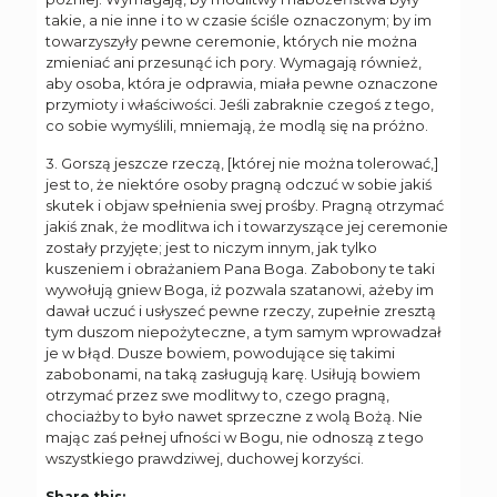
takie, a nie inne i to w czasie ściśle oznaczonym; by im
towarzyszyły pewne ceremonie, których nie można
zmieniać ani przesunąć ich pory. Wymagają również,
aby osoba, która je odprawia, miała pewne oznaczone
przymioty i właściwości. Jeśli zabraknie czegoś z tego,
co sobie wymyślili, mniemają, że modlą się na próżno.
3. Gorszą jeszcze rzeczą, [której nie można tolerować,]
jest to, że niektóre osoby pragną odczuć w sobie jakiś
skutek i objaw spełnienia swej prośby. Pragną otrzymać
jakiś znak, że modlitwa ich i towarzyszące jej ceremonie
zostały przyjęte; jest to niczym innym, jak tylko
kuszeniem i obrażaniem Pana Boga. Zabobony te taki
wywołują gniew Boga, iż pozwala szatanowi, ażeby im
dawał uczuć i usłyszeć pewne rzeczy, zupełnie zresztą
tym duszom niepożyteczne, a tym samym wprowadzał
je w błąd. Dusze bowiem, powodujące się takimi
zabobonami, na taką zasługują karę. Usiłują bowiem
otrzymać przez swe modlitwy to, czego pragną,
chociażby to było nawet sprzeczne z wolą Bożą. Nie
mając zaś pełnej ufności w Bogu, nie odnoszą z tego
wszystkiego prawdziwej, duchowej korzyści.
Share this: