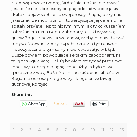
3. Gorszą jeszcze rzeczą, [której nie można tolerować,]
jest to, że niektóre osoby pragną odczuć w sobie jakiś
skutek i objaw spełnienia swej prośby. Pragną otrzymać
jakiś znak, że modlitwa ich i towarzyszące jej ceremonie
zostały przyjęte; jest to niczym innym, jak tylko kuszeniem
i obrażaniem Pana Boga. Zabobony te taki wywołują
gniew Boga, iż pozwala szatanowi, ażeby im dawał uczuć
i usłyszeć pewne rzeczy, zupełnie zresztą tym duszom
niepożyteczne, a tym samym wprowadzał je w błąd.
Dusze bowiem, powodujące się takimi zabobonami, na
taką zasługują karę. Usiłują bowiem otrzymać przez swe
modlitwy to, czego pragną, chociażby to było nawet
sprzeczne z wolą Bożą. Nie mając zaś pełnej ufności w
Bogu, nie odnoszą z tego wszystkiego prawdziwej,
duchowej korzyści.
Share this:
Pocket
WhatsApp
Print
1
2
3
4
5
6
7
8
9
10
11
12
13