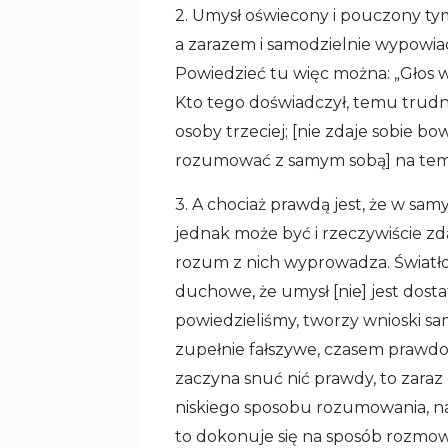
2. Umysł oświecony i pouczony t
a zarazem i samodzielnie wypowia
Powiedzieć tu więc można: „Głos wp
Kto tego doświadczył, temu trudno
osoby trzeciej; [nie zdaje sobie bo
rozumować z samym sobą] na temat
3. A chociaż prawdą jest, że w s
jednak może być i rzeczywiście zd
rozum z nich wyprowadza. Światło 
duchowe, że umysł [nie] jest dosta
powiedzieliśmy, tworzy wnioski s
zupełnie fałszywe, czasem prawd
zaczyna snuć nić prawdy, to zaraz 
niskiego sposobu rozumowania, na
to dokonuje się na sposób rozmowy