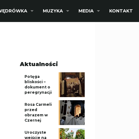
WĘDRÓWKA
MUZYKA
MEDIA
KONTAKT
Aktualności
Potęga
bliskości –
dokument o
peregrynacji
Rosa Carmeli
przed
obrazem w
Czernej
Uroczyste
wejście na