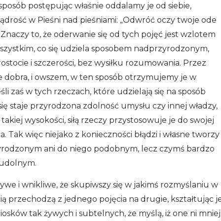
 sposób postępując właśnie oddalamy je od siebie,
drość w Pieśni nad pieśniami: „Odwróć oczy twoje ode
”. Znaczy to, że oderwanie się od tych pojęć jest wzlotem
szystkim, co się udziela sposobem nadprzyrodzonym,
rostocie i szczerości, bez wysiłku rozumowania. Przez
 dobra, i owszem, w ten sposób otrzymujemy je w
śli zaś w tych rzeczach, które udzielają się na sposób
się staje przyrodzona zdolność umysłu czy innej władzy,
 takiej wysokości, siłą rzeczy przystosowuje je do swojej
łca. Tak więc niejako z konieczności błądzi i własne tworzy
rzyrodzonym ani do niego podobnym, lecz czymś bardzo
eudolnym.
żywe i wnikliwe, że skupiwszy się w jakimś rozmyślaniu w
ią przechodzą z jednego pojęcia na drugie, kształtując j
osków tak żywych i subtelnych, że myślą, iż one ni mniej