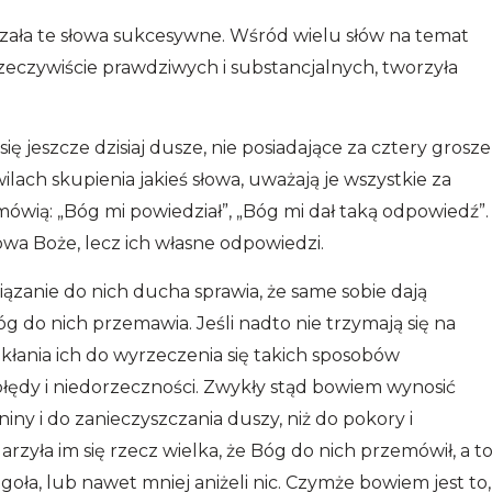
szała te słowa sukcesywne. Wśród wielu słów na temat
eczywiście prawdziwych i substancjalnych, tworzyła
 się jeszcze dzisiaj dusze, nie posiadające za cztery grosze
lach skupienia jakieś słowa, uważają je wszystkie za
i mówią: „Bóg mi powiedział”, „Bóg mi dał taką odpowiedź”.
słowa Boże, lecz ich własne odpowiedzi.
wiązanie do nich ducha sprawia, że same sobie dają
g do nich przemawia. Jeśli nadto nie trzymają się na
kłania ich do wyrzeczenia się takich sposobów
łędy i niedorzeczności. Zwykły stąd bowiem wynosić
iny i do zanieczyszczania duszy, niż do pokory i
zyła im się rzecz wielka, że Bóg do nich przemówił, a t
 zgoła, lub nawet mniej aniżeli nic. Czymże bowiem jest to,