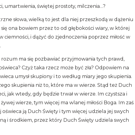
i, umartwienia, świętej prostoty, milczenia…?
rzne słowa, wielką to jest dla niej przeszkodą w dążeniu
się ona bowiem przez to od głębokości wiary, w której
 ciemności, i dążyć do zjednoczenia poprzez miłość w
.
o rozum ma się pozbawiać przyjmowania tych prawd,
 oświeca? Czyż taka rzecz może być zła? Odpowiem na
świeca umysł skupiony i to według miary jego skupienia.
ego skupienia niż to, które ma w wierze. Stąd też Duch
ci, jak wtedy, gdy będzie trwał w wierze. Im czystsza i
 żywej wierze, tym więcej ma wlanej miłości Boga. Im zaś
j oświeca ją Duch Święty i tym więcej udziela jej swych
ną i środkiem, przez który Duch Święty udziela swych