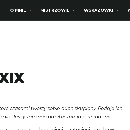
O MNIE
MISTRZOWIE
WSKAZÓWKI
XXIX
tóre czasami tworzy sobie duch skupiony. Podaje ich
 dla duszy zarówno pożyteczne, jak i szkodliwe.
jedynie w chwilach skupienia i zatopienia ducha w