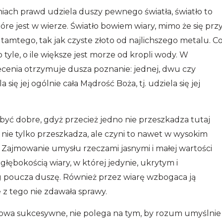
ach prawd udziela duszy pewnego światła, światło to
tóre jest w wierze. Światło bowiem wiary, mimo że się prz
d tamtego, tak jak czyste złoto od najlichszego metalu. C
 o tyle, o ile większe jest morze od kropli wody. W
cenia otrzymuje dusza poznanie: jednej, dwu czy
się jej ogólnie cała Mądrość Boża, tj. udziela się jej
 być dobre, gdyż przecież jedno nie przeszkadza tutaj
ie tylko przeszkadza, ale czyni to nawet w wysokim
i. Zajmowanie umysłu rzeczami jasnymi i małej wartości
głębokością wiary, w której jedynie, ukrytym i
poucza duszę. Również przez wiarę wzbogaca ją
 z tego nie zdawała sprawy.
słowa sukcesywne, nie polega na tym, by rozum umyślnie