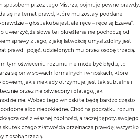
ym sposobem przez tego Mistrza, pojmuje pewne prawdy,
da się na temat prawd, które mu zostały poddane.
rawdzie – głos Jakuba jest, ale ręce – ręce są Ezawa”.
 uwierzyć, że słowa te i określenia nie pochodzą od
wiem sprawy z tego, z jaką łatwością umysł zdolny jest
 prawd i pojęć, udzielonych mu przez osobę trzecią.
amym tym oświeceniu rozumu nie może być błędu, to
arza się on w słowach formalnych i wnioskach, które
bowiem, jakie niekiedy otrzymuje, jest tak subtelne i
tecznie przez nie oświecony i dlatego, jak
amodzielnie. Wobec tego wnioski te będą bardzo często
opodobne albo niedokładne. Choć na początku rozum
dołącza coś z własnej zdolności, a raczej tępoty, swojego
 skutek czego z łatwością przeinacza prawdę; wszystko
 z osobą trzecią.