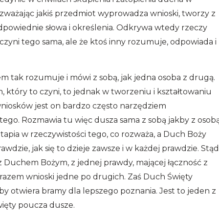
ważając jakiś przedmiot wyprowadza wnioski, tworzy z
odpowiednie słowa i określenia. Odkrywa wtedy rzeczy
nie czyni tego sama, ale że ktoś inny rozumuje, odpowiada i
em tak rozumuje i mówi z sobą, jak jedna osoba z drugą.
 który to czyni, to jednak w tworzeniu i kształtowaniu
wniosków jest on bardzo często narzędziem
go. Rozmawia tu więc dusza sama z sobą jakby z osob
zatapia w rzeczywistości tego, co rozważa, a Duch Boży
awdzie, jak się to dzieje zawsze i w każdej prawdzie. Stą
 z Duchem Bożym, z jednej prawdy, mającej łączność z
razem wnioski jedne po drugich. Zaś Duch Święty
y otwiera bramy dla lepszego poznania. Jest to jeden z
więty poucza dusze.