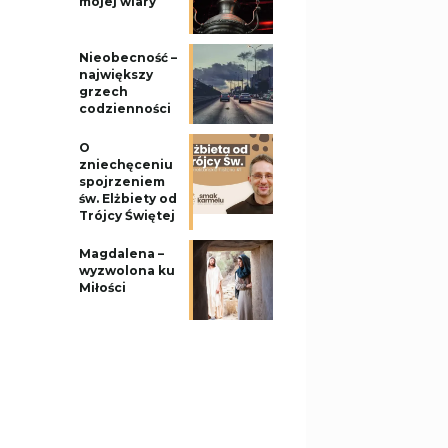
mojej wiary
Nieobecność –
największy
grzech
codzienności
O
zniechęceniu
spojrzeniem
św. Elżbiety od
Trójcy Świętej
Magdalena –
wyzwolona ku
Miłości