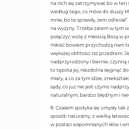
na nich się zatrzymywał, bo w ten
według tego, co mówi do duszy Mą
mnie, bo te sprawiły, żem odleciał
na wyżyny. Trzeba zatem w tym w
połączyć wolę z miłością Bożą w p
miłość bowiem przychodzą nam te
większej obfitości niż przedtem. Je
nadprzyrodzony i biernie, czynną 
to tępota jej, niezdolna sięgnąć do
miary, a co za tym idzie, zniekszta
sądy, co już nie jest czymś nadp
naturalnym, bardzo błędnym i ni
8. Czasem spotyka się umysły tak 
sposób naturalny, z wielką łatwośc
w postaci wspomnianych słów i wni