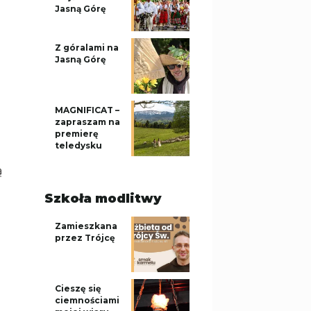
Jasną Górę
Z góralami na
Jasną Górę
MAGNIFICAT –
zapraszam na
premierę
teledysku
ą
Szkoła modlitwy
d
Zamieszkana
przez Trójcę
Cieszę się
ciemnościami