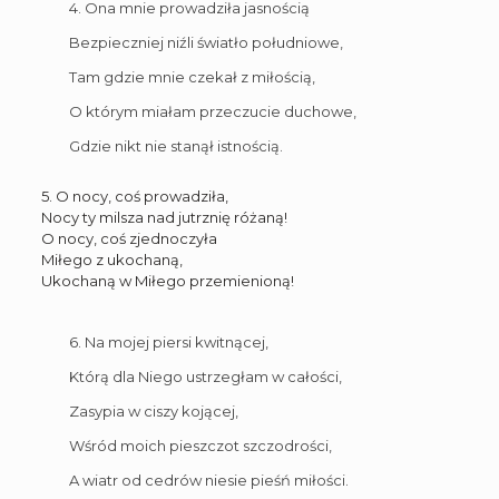
4. Ona mnie prowadziła jasnością
Bezpieczniej niźli światło południowe,
Tam gdzie mnie czekał z miłością,
O którym miałam przeczucie duchowe,
Gdzie nikt nie stanął istnością.
5. O nocy, coś prowadziła,
Nocy ty milsza nad jutrznię różaną!
O nocy, coś zjednoczyła
Miłego z ukochaną,
Ukochaną w Miłego przemienioną!
6. Na mojej piersi kwitnącej,
Którą dla Niego ustrzegłam w całości,
Zasypia w ciszy kojącej,
Wśród moich pieszczot szczodrości,
A wiatr od cedrów niesie pieśń miłości.