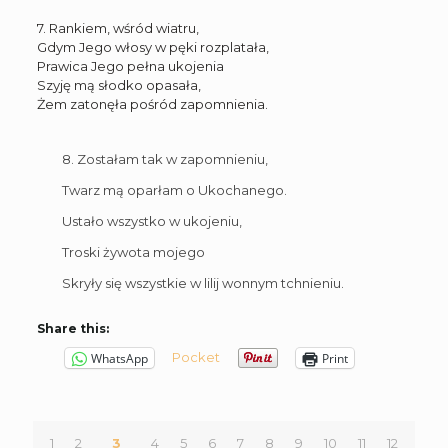
7. Rankiem, wśród wiatru,
Gdym Jego włosy w pęki rozplatała,
Prawica Jego pełna ukojenia
Szyję mą słodko opasała,
Żem zatonęła pośród zapomnienia.
8. Zostałam tak w zapomnieniu,
Twarz mą oparłam o Ukochanego.
Ustało wszystko w ukojeniu,
Troski żywota mojego
Skryły się wszystkie w lilij wonnym tchnieniu.
Share this:
Pocket
WhatsApp
Print
1
2
3
4
5
6
7
8
9
10
11
12