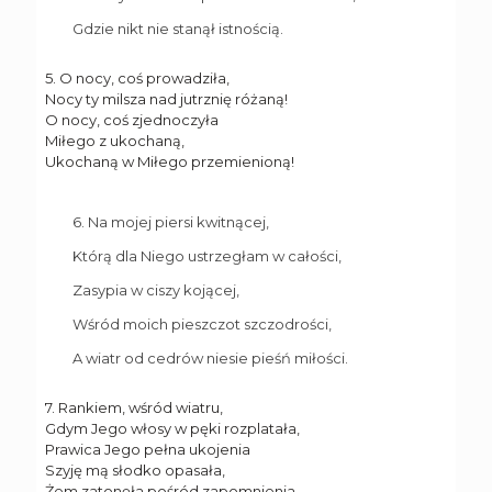
Gdzie nikt nie stanął istnością.
5. O nocy, coś prowadziła,
Nocy ty milsza nad jutrznię różaną!
O nocy, coś zjednoczyła
Miłego z ukochaną,
Ukochaną w Miłego przemienioną!
6. Na mojej piersi kwitnącej,
Którą dla Niego ustrzegłam w całości,
Zasypia w ciszy kojącej,
Wśród moich pieszczot szczodrości,
A wiatr od cedrów niesie pieśń miłości.
7. Rankiem, wśród wiatru,
Gdym Jego włosy w pęki rozplatała,
Prawica Jego pełna ukojenia
Szyję mą słodko opasała,
Żem zatonęła pośród zapomnienia.