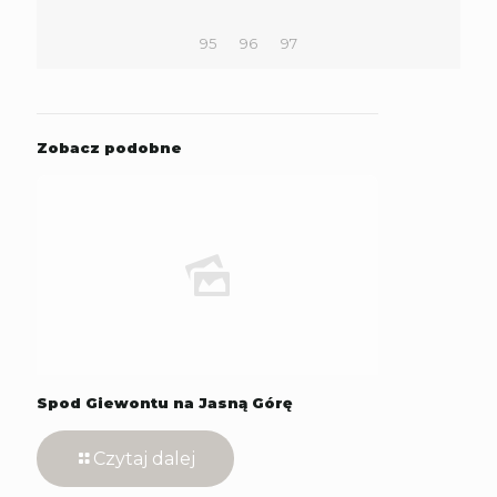
95
96
97
Zobacz podobne
Spod Giewontu na Jasną Górę
Czytaj dalej