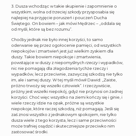
3. Dusza wchodząc w takie skupienie i zapomnienie o
wszystkim, wolna od
trzeciej szkody
przysposabia się
najlepiej na przyjęcie poruszeń i pouczeń Ducha
Świętego. On bowiem – jak mówi Mędrzec – „oddala się
od myśli, które są bez rozumu”.
Choćby jednak nie było innej korzyści, to samo
oderwanie się przez ogołocenie pamięci, od wszystkich
niepokojów i zmartwień jest już wielkim zyskiem dla
duszy. Takie bowiem niepokoje i zmartwienia,
powstające w duszy z niepomyślnych
rzeczy
i wypadków,
nic nie pomagają dla złagodzenia tychże rzeczy i
wypadków, lecz przeciwnie, zazwyczaj szkodzą nie tylko
im, ale i samej duszy. W tej myśli mówił Dawid: „Zaiste,
próżno trwoży się wszelki człowiek”. I rzeczywiście,
próżny jest wszelki niepokój, gdyż nie przynosi on żadnej
korzyści. Choć więc wszystko na ziemi kończy się i ginie, i
wiele rzeczy idzie na opak, próżne są wszystkie
niepokoje, które raczej szkodzą, niż pomagają. Jeśli się
zaś znosi wszystko z jednakowym spokojem, nie tylko
dusza wiele z tego korzysta, lecz i same przeciwności
może trafniej osądzić i skuteczniejsze przeciwko nim
zastosować środki.