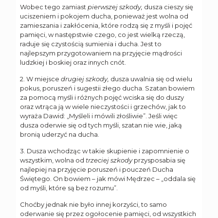
Wobec tego zamiast
pierwszej szkody,
dusza cieszy się
uciszeniem i pokojem ducha, ponieważ jest wolna od
zamieszania i zakłócenia, które rodzą się z myśli i pojęć
pamięci, w następstwie czego, co jest wielką rzeczą,
raduje się czystością sumienia i ducha. Jest to
najlepszym przygotowaniem na przyjęcie mądrości
ludzkiej i boskiej oraz innych cnót.
2. W miejsce
drugiej szkody,
dusza uwalnia się od wielu
pokus, poruszeń i sugestii złego ducha. Szatan bowiem
za pomocą myśli i różnych pojęć wciska się do duszy
oraz wtrąca ją w wiele nieczystości i grzechów, jak to
wyraża Dawid: „Myśleli i mówili złośliwie”. Jeśli więc
dusza oderwie się od tych myśli, szatan nie wie, jaką
bronią uderzyć na ducha.
3. Dusza wchodząc w takie skupienie i zapomnienie o
wszystkim, wolna od
trzeciej szkody
przysposabia się
najlepiej na przyjęcie poruszeń i pouczeń Ducha
Świętego. On bowiem – jak mówi Mędrzec – „oddala się
od myśli, które są bez rozumu”.
Choćby jednak nie było innej korzyści, to samo
oderwanie się przez ogołocenie pamięci, od wszystkich