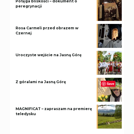
Potęga bliskości – dokument o
peregrynacji
Rosa Carmeli przed obrazem w
Czernej
Uroczyste wejście na Jasną Górę
Z góralami na Jasną Górę
Save
MAGNIFICAT – zapraszam na premierę
teledysku