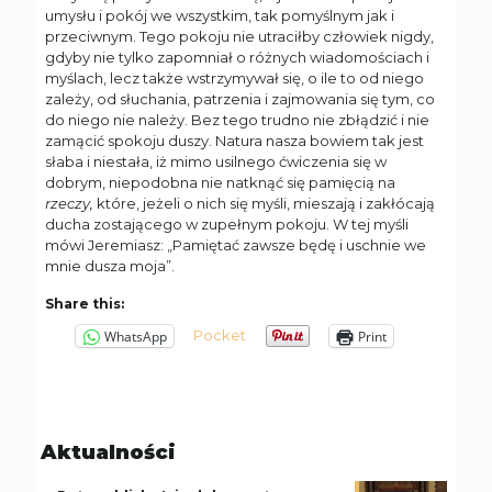
umysłu i pokój we wszystkim, tak pomyślnym jak i
przeciwnym. Tego pokoju nie utraciłby człowiek nigdy,
gdyby nie tylko zapomniał o różnych wiadomościach i
myślach, lecz także wstrzymywał się, o ile to od niego
zależy, od słuchania, patrzenia i zajmowania się tym, co
do niego nie należy. Bez tego trudno nie zbłądzić i nie
zamącić spokoju duszy. Natura nasza bowiem tak jest
słaba i niestała, iż mimo usilnego ćwiczenia się w
dobrym, niepodobna nie natknąć się pamięcią na
rzeczy,
które, jeżeli o nich się myśli, mieszają i zakłócają
ducha zostającego w zupełnym pokoju. W tej myśli
mówi Jeremiasz: „Pamiętać zawsze będę i uschnie we
mnie dusza moja”.
Share this:
Pocket
WhatsApp
Print
Aktualności