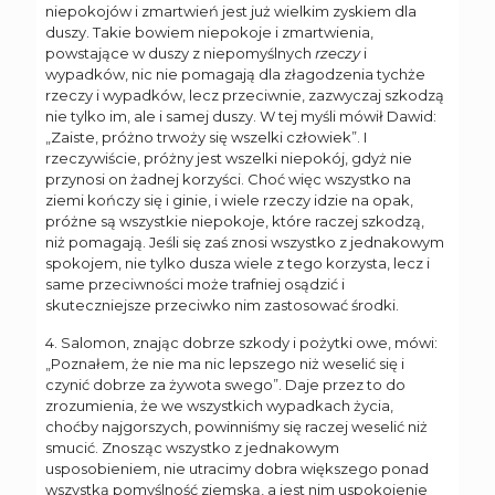
niepokojów i zmartwień jest już wielkim zyskiem dla
duszy. Takie bowiem niepokoje i zmartwienia,
powstające w duszy z niepomyślnych
rzeczy
i
wypadków, nic nie pomagają dla złagodzenia tychże
rzeczy i wypadków, lecz przeciwnie, zazwyczaj szkodzą
nie tylko im, ale i samej duszy. W tej myśli mówił Dawid:
„Zaiste, próżno trwoży się wszelki człowiek”. I
rzeczywiście, próżny jest wszelki niepokój, gdyż nie
przynosi on żadnej korzyści. Choć więc wszystko na
ziemi kończy się i ginie, i wiele rzeczy idzie na opak,
próżne są wszystkie niepokoje, które raczej szkodzą,
niż pomagają. Jeśli się zaś znosi wszystko z jednakowym
spokojem, nie tylko dusza wiele z tego korzysta, lecz i
same przeciwności może trafniej osądzić i
skuteczniejsze przeciwko nim zastosować środki.
4. Salomon, znając dobrze szkody i pożytki owe, mówi:
„Poznałem, że nie ma nic lepszego niż weselić się i
czynić dobrze za żywota swego”. Daje przez to do
zrozumienia, że we wszystkich wypadkach życia,
choćby najgorszych, powinniśmy się raczej weselić niż
smucić. Znosząc wszystko z jednakowym
usposobieniem, nie utracimy dobra większego ponad
wszystką pomyślność ziemską, a jest nim uspokojenie