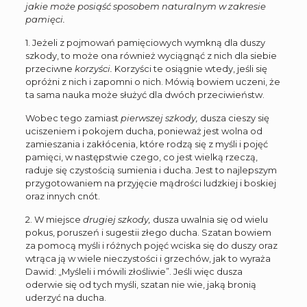
jakie może posiąść sposobem naturalnym w zakresie
pamięci.
1. Jeżeli z pojmowań pamięciowych wymkną dla duszy
szkody, to może ona również wyciągnąć z nich dla siebie
przeciwne
korzyści.
Korzyści te osiągnie wtedy, jeśli się
opróżni z nich i zapomni o nich. Mówią bowiem uczeni, że
ta sama nauka może służyć dla dwóch przeciwieństw.
Wobec tego zamiast
pierwszej szkody,
dusza cieszy się
uciszeniem i pokojem ducha, ponieważ jest wolna od
zamieszania i zakłócenia, które rodzą się z myśli i pojęć
pamięci, w następstwie czego, co jest wielką rzeczą,
raduje się czystością sumienia i ducha. Jest to najlepszym
przygotowaniem na przyjęcie mądrości ludzkiej i boskiej
oraz innych cnót.
2. W miejsce
drugiej szkody,
dusza uwalnia się od wielu
pokus, poruszeń i sugestii złego ducha. Szatan bowiem
za pomocą myśli i różnych pojęć wciska się do duszy oraz
wtrąca ją w wiele nieczystości i grzechów, jak to wyraża
Dawid: „Myśleli i mówili złośliwie”. Jeśli więc dusza
oderwie się od tych myśli, szatan nie wie, jaką bronią
uderzyć na ducha.