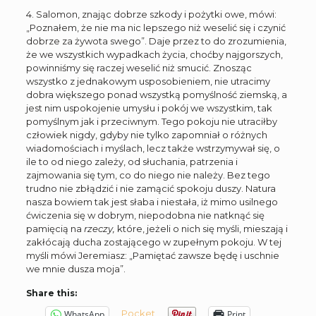
4. Salomon, znając dobrze szkody i pożytki owe, mówi:
„Poznałem, że nie ma nic lepszego niż weselić się i czynić
dobrze za żywota swego”. Daje przez to do zrozumienia,
że we wszystkich wypadkach życia, choćby najgorszych,
powinniśmy się raczej weselić niż smucić. Znosząc
wszystko z jednakowym usposobieniem, nie utracimy
dobra większego ponad wszystką pomyślność ziemską, a
jest nim uspokojenie umysłu i pokój we wszystkim, tak
pomyślnym jak i przeciwnym. Tego pokoju nie utraciłby
człowiek nigdy, gdyby nie tylko zapomniał o różnych
wiadomościach i myślach, lecz także wstrzymywał się, o
ile to od niego zależy, od słuchania, patrzenia i
zajmowania się tym, co do niego nie należy. Bez tego
trudno nie zbłądzić i nie zamącić spokoju duszy. Natura
nasza bowiem tak jest słaba i niestała, iż mimo usilnego
ćwiczenia się w dobrym, niepodobna nie natknąć się
pamięcią na
rzeczy,
które, jeżeli o nich się myśli, mieszają i
zakłócają ducha zostającego w zupełnym pokoju. W tej
myśli mówi Jeremiasz: „Pamiętać zawsze będę i uschnie
we mnie dusza moja”.
Share this:
Pocket
WhatsApp
Print