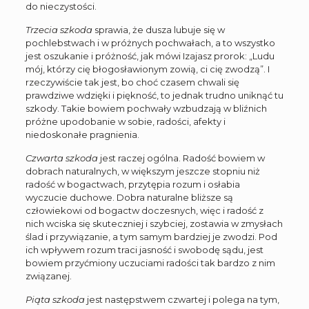
do nieczystości.
Trzecia szkoda
sprawia, że dusza lubuje się w
pochlebstwach i w próżnych pochwałach, a to wszystko
jest oszukanie i próżność, jak mówi Izajasz prorok: „Ludu
mój, którzy cię błogosławionym zowią, ci cię zwodzą”. I
rzeczywiście tak jest, bo choć czasem chwali się
prawdziwe wdzięki i piękność, to jednak trudno uniknąć tu
szkody. Takie bowiem pochwały wzbudzają w bliźnich
próżne upodobanie w sobie, radości, afekty i
niedoskonałe pragnienia.
Czwarta szkoda
jest raczej ogólna. Radość bowiem w
dobrach naturalnych, w większym jeszcze stopniu niż
radość w bogactwach, przytępia rozum i osłabia
wyczucie duchowe. Dobra naturalne bliższe są
człowiekowi od bogactw doczesnych, więc i radość z
nich wciska się skuteczniej i szybciej, zostawia w zmysłach
ślad i przywiązanie, a tym samym bardziej je zwodzi. Pod
ich wpływem rozum traci jasność i swobodę sądu, jest
bowiem przyćmiony uczuciami radości tak bardzo z nim
związanej.
Piąta szkoda
jest następstwem czwartej i polega na tym,