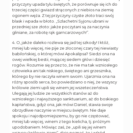
przyczyny upada tylu świętych, że porównuje się ich do
trzeciej części gwiazd strąconych z niebios na ziemię
ogonem węża. Z tej przyczyny czyste złoto traci swój
blask i wpada w błoto. „Szlachetni Syjonu ubrani w
przedniej sze złoto: jakże poczytani są za naczynia
gliniane, za robotę rąk garncarzowych!”.
4. O, jakże daleko rozlewa się jad tej szkody! I któż,
mniej lub więcej, nie pije ze złoconej czary tej niewiasty
babilońskiej, o której mówi Apokalipsa? Siedzi ona na
owej wielkiej bestii, mającej siedem głów i dziesięć
rogów. Rozumie się przez to, że nie ma tak wzniosłego
człowieka ani tak niskiego, świętego ani grzesznika,
którego by nie raczyła winem swoim. Ujarzmia ona na
różny sposób serca, bo powiedziano o niej, że wszyscy
królowie ziemi upili się winem jej wszeteczeństwa.
Ulegają jej ludzie ze wszystkich stanów aż do
wzniosłego i najwyższego sanktuarium, aż do boskiego
kapłaństwa, gdyż ona, jak mówi Daniel, stawia swoje
obrzydliwe naczynie w miejscu świętym. Nie daje
spokoju i najodpomiejszemu, by go nie częstować,
mniej lub więcej, winem z tego kielicha, tj. próżnym
upodobaniem. Mówiąc zaś, że „upili się jej winem
wszyscy królowie ziemi”, daje poznać, że i wśród