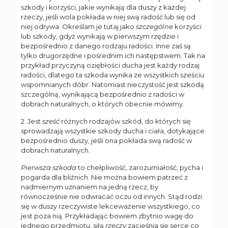
szkody i korzyści, jakie wynikają dla duszy z każdej
rzeczy, jeśli wola pokłada w niej swą radość lub się od
niej odrywa. Określam je tutaj jako
szczególne
korzyści
lub szkody, gdyż wynikają w pierwszym rzędzie i
bezpośrednio z danego rodzaju radości. Inne zaś są
tylko drugorzędne i pośrednim ich następstwem. Tak na
przykład przyczyną oziębłości ducha jest każdy rodzaj
radości, dlatego ta szkoda wynika ze wszystkich sześciu
wspomnianych dóbr. Natomiast nieczystość jest szkodą
szczególną, wynikającą bezpośrednio z radości w
dobrach naturalnych, o których obecnie mówimy.
2. Jest
sześć
różnych rodzajów szkód, do których się
sprowadzają wszystkie szkody ducha i ciała, dotykające
bezpośrednio duszy, jeśli ona pokłada swą radość w
dobrach naturalnych.
Pierwsza szkoda
to chełpliwość, zarozumiałość, pycha i
pogarda dla bliźnich. Nie można bowiem patrzeć z
nadmiernym uznaniem na jedną rzecz, by
równocześnie nie odwracać oczu od innych. Stąd rodzi
się w duszy rzeczywiste lekceważenie wszystkiego, co
jest poza nią. Przykładając bowiem zbytnio wagę do
jednego przedmiotu, siłą
rzeczy
zacieśnia się serce co