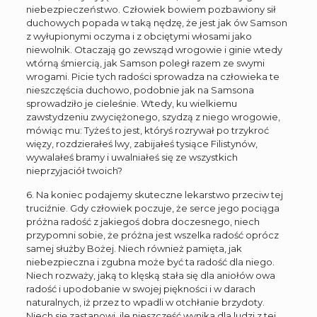
niebezpieczeństwo. Człowiek bowiem pozbawiony sił
duchowych popada w taką nędzę, że jest jak ów Samson
z wyłupionymi oczyma i z obciętymi włosami jako
niewolnik. Otaczają go zewsząd wrogowie i ginie wtedy
wtórną śmiercią, jak Samson poległ razem ze swymi
wrogami. Picie tych radości sprowadza na człowieka te
nieszczęścia duchowo, podobnie jak na Samsona
sprowadziło je cieleśnie. Wtedy, ku wielkiemu
zawstydzeniu zwyciężonego, szydzą z niego wrogowie,
mówiąc mu: Tyżeś to jest, któryś rozrywał po trzykroć
więzy, rozdzierałeś lwy, zabijałeś tysiące Filistynów,
wywalałeś bramy i uwalniałeś się ze wszystkich
nieprzyjaciół twoich?
6. Na koniec podajemy skuteczne lekarstwo przeciw tej
truciźnie. Gdy człowiek poczuje, że serce jego pociąga
próżna radość z jakiegoś dobra doczesnego, niech
przypomni sobie, że próżna jest wszelka radość oprócz
samej służby Bożej. Niech również pamięta, jak
niebezpieczna i zgubna może być ta radość dla niego.
Niech rozważy, jaką to klęską stała się dla aniołów owa
radość i upodobanie w swojej piękności i w darach
naturalnych, iż przez to wpadli w otchłanie brzydoty.
Niech się zastanowi, ile nieszczęść wynika dla ludzi z tej