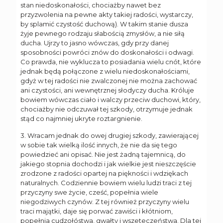
stan niedoskonałości, chociażby nawet bez
przyzwolenia na pewne akty takiej radości, wystarczy,
by splamić czystość duchową). W takim stanie dusza
żyje pewnego rodzaju słabością zmysłów, a nie siłą
ducha. Ujrzy to jasno wówczas, gdy przy danej
sposobności powróci znów do doskonałości i odwagi.
Co prawda, nie wyklucza to posiadania wielu cnót, które
jednak będą połączone z wielu niedoskonałościami,
gdyż w tej radości nie zwalczonej nie można zachować
ani czystości, ani wewnętrznej słodyczy ducha. Króluje
bowiem wówczas ciało i walczy przeciw duchowi, który,
chociażby nie odczuwał tej szkody, otrzymuje jednak
stąd co najmniej ukryte roztargnienie.
3. Wracam jednak do owej drugiej szkody, zawierającej
w sobie tak wielką ilość innych, że nie da się tego
powiedzieć ani opisać. Nie jest żadną tajemnicą, do
jakiego stopnia dochodzi i jak wielkie jest nieszczęście
zrodzone z radości opartej na piękności i wdziękach
naturalnych. Codziennie bowiem wielu ludzi traci z tej
przyczyny swe życie, cześć, popełnia wiele
niegodziwych czynów. Z tej również przyczyny wielu
traci majątki, daje się porwać zawiści i kłótniom,
popełnia cudzołóstwa, gwałty i wszeteczeństwa. Dla tej