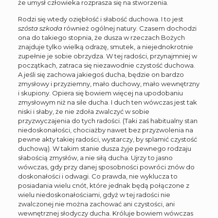
że umysł człowieka rozprasza się na stworzenia.
Rodzi się wtedy oziębłość i słabość duchowa. I to jest
szósta szkoda
również ogólnej natury. Czasem dochodzi
ona do takiego stopnia, że dusza w rzeczach Bożych
znajduje tylko wielką odrazę, smutek, a niejednokrotnie
zupełnie je sobie obrzydza. W tej radości, przynajmniej w
początkach, zatraca się niezawodnie czystość duchowa.
A jeśli się zachowa jakiegoś ducha, będzie on bardzo
zmysłowy i przyziemny, mało duchowy, mało wewnętrzny
i skupiony. Opiera się bowiem więcej na upodobaniu
zmysłowym niż na sile ducha. I duch ten wówczas jest tak
niski i słaby, że nie zdoła zwalczyć w sobie
przyzwyczajenia do tych radości. (Taki zaś habitualny stan
niedoskonałości, chociażby nawet bez przyzwolenia na
pewne akty takiej radości, wystarczy, by splamić czystość
duchową). W takim stanie dusza żyje pewnego rodzaju
słabością zmysłów, a nie siłą ducha. Ujrzy to jasno
wówczas, gdy przy danej sposobności powróci znów do
doskonałości i odwagi. Co prawda, nie wyklucza to
posiadania wielu cnót, które jednak będą połączone z
wielu niedoskonałościami, gdyż w tej radości nie
zwalczonej nie można zachować ani czystości, ani
wewnętrznej słodyczy ducha. Króluje bowiem wówczas