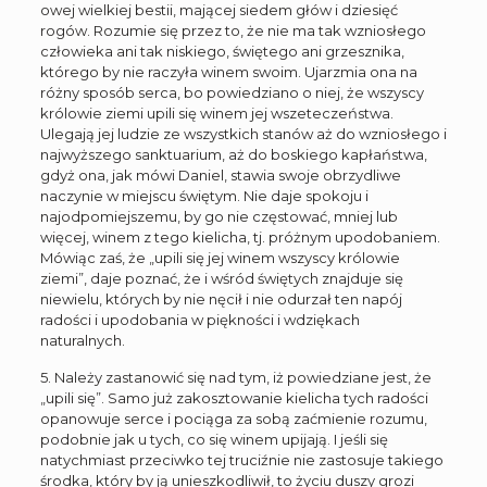
owej wielkiej bestii, mającej siedem głów i dziesięć
rogów. Rozumie się przez to, że nie ma tak wzniosłego
człowieka ani tak niskiego, świętego ani grzesznika,
którego by nie raczyła winem swoim. Ujarzmia ona na
różny sposób serca, bo powiedziano o niej, że wszyscy
królowie ziemi upili się winem jej wszeteczeństwa.
Ulegają jej ludzie ze wszystkich stanów aż do wzniosłego i
najwyższego sanktuarium, aż do boskiego kapłaństwa,
gdyż ona, jak mówi Daniel, stawia swoje obrzydliwe
naczynie w miejscu świętym. Nie daje spokoju i
najodpomiejszemu, by go nie częstować, mniej lub
więcej, winem z tego kielicha, tj. próżnym upodobaniem.
Mówiąc zaś, że „upili się jej winem wszyscy królowie
ziemi”, daje poznać, że i wśród świętych znajduje się
niewielu, których by nie nęcił i nie odurzał ten napój
radości i upodobania w piękności i wdziękach
naturalnych.
5. Należy zastanowić się nad tym, iż powiedziane jest, że
„upili się”. Samo już zakosztowanie kielicha tych radości
opanowuje serce i pociąga za sobą zaćmienie rozumu,
podobnie jak u tych, co się winem upijają. I jeśli się
natychmiast przeciwko tej truciźnie nie zastosuje takiego
środka, który by ją unieszkodliwił, to życiu duszy grozi