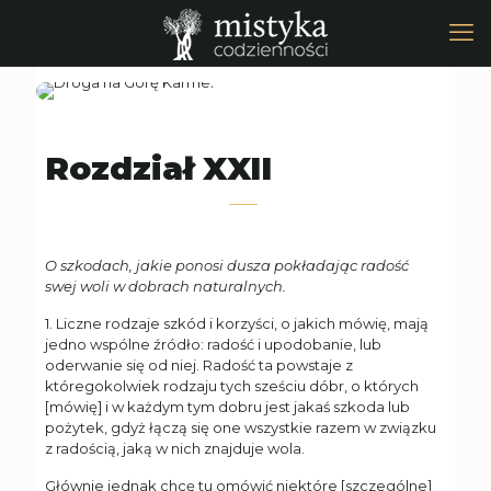
Rozdział XXII
O szkodach, jakie ponosi dusza pokładając radość
swej woli w dobrach naturalnych.
1. Liczne rodzaje szkód i korzyści, o jakich mówię, mają
jedno wspólne źródło: radość i upodobanie, lub
oderwanie się od niej. Radość ta powstaje z
któregokolwiek rodzaju tych sześciu dóbr, o których
[mówię] i w każdym tym dobru jest jakaś szkoda lub
pożytek, gdyż łączą się one wszystkie razem w związku
z radością, jaką w nich znajduje wola.
Głównie jednak chcę tu omówić niektóre [szczególne]