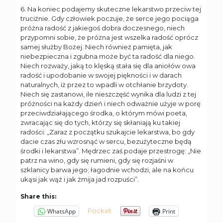
6. Na koniec podajemy skuteczne lekarstwo przeciw tej
truciźnie. Gdy człowiek poczuje, że serce jego pociąga
próżna radość z jakiegoś dobra doczesnego, niech
przypomni sobie, że próżna jest wszelka radość oprócz
samej służby Bożej. Niech również pamięta, jak
niebezpieczna i zgubna może być ta radość dla niego.
Niech rozważy, jaką to klęską stała się dla aniołów owa
radość i upodobanie w swojej piękności i w darach
naturalnych, iż przez to wpadli w otchłanie brzydoty.
Niech się zastanowi, ile nieszczęść wynika dla ludzi z tej
próżności na każdy dzień i niech odważnie użyje w porę
przeciwdziałającego środka, o którym mówi poeta,
zwracając się do tych, którzy się skłaniają ku takiej
radości: „Zaraz z początku szukajcie lekarstwa, bo gdy
dacie czas złu wzrosnąć w sercu, bezużyteczne będą
środki i lekarstwa”. Mędrzec zaś podaje przestrogę: „Nie
patrz na wino, gdy się rumieni, gdy się rozjaśni w
szklanicy barwa jego; łagodnie wchodzi, ale na końcu
ukąsi jak wąż i jak żmija jad rozpuści”.
Share this:
Pocket
WhatsApp
Print