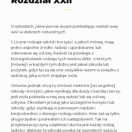
Rozdział XXII
O szkodach, jakie ponosi dusza pokładając radość swej
woli w dobrach naturalnych.
1. Liczne rodzaje szkód i korzyści, o jakich mówię, mają
jedno wspólne źródło: radość i upodobanie, lub
oderwanie się od niej. Radość ta powstaje z
któregokolwiek rodzaju tych sześciu dóbr, o których
[mówię] i w każdym tym dobru jest jakaś szkoda lub
pożytek, gdyż łączą się one wszystkie razem w związku z
radością, jaką w nich znajduje wola.
Głównie jednak chcę tu omówić niektóre [szczególne]
szkody i korzyści, jakie wynikają dla duszy z każdej rzeczy,
jeśli wola pokłada w niej swą radość lub się od niej
odrywa. Określam je tutaj jako
szczególne
korzyści lub
szkody, gdyż wynikają w pierwszym rzędzie i
bezpośrednio z danego rodzaju radości. Inne zaś są tylko
drugorzędne i pośrednim ich następstwem. Tak na
przykład przyczyną oziębłości ducha jest każdy rodzaj
radości, dlatego ta szkoda wynika ze wszystkich sześciu