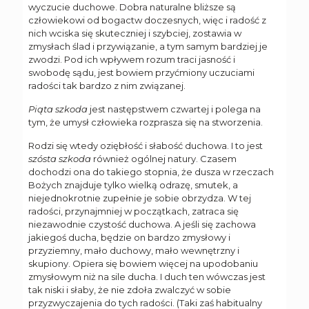
wyczucie duchowe. Dobra naturalne bliższe są
człowiekowi od bogactw doczesnych, więc i radość z
nich wciska się skuteczniej i szybciej, zostawia w
zmysłach ślad i przywiązanie, a tym samym bardziej je
zwodzi. Pod ich wpływem rozum traci jasność i
swobodę sądu, jest bowiem przyćmiony uczuciami
radości tak bardzo z nim związanej.
Piąta szkoda
jest następstwem czwartej i polega na
tym, że umysł człowieka rozprasza się na stworzenia.
Rodzi się wtedy oziębłość i słabość duchowa. I to jest
szósta szkoda
również ogólnej natury. Czasem
dochodzi ona do takiego stopnia, że dusza w rzeczach
Bożych znajduje tylko wielką odrazę, smutek, a
niejednokrotnie zupełnie je sobie obrzydza. W tej
radości, przynajmniej w początkach, zatraca się
niezawodnie czystość duchowa. A jeśli się zachowa
jakiegoś ducha, będzie on bardzo zmysłowy i
przyziemny, mało duchowy, mało wewnętrzny i
skupiony. Opiera się bowiem więcej na upodobaniu
zmysłowym niż na sile ducha. I duch ten wówczas jest
tak niski i słaby, że nie zdoła zwalczyć w sobie
przyzwyczajenia do tych radości. (Taki zaś habitualny