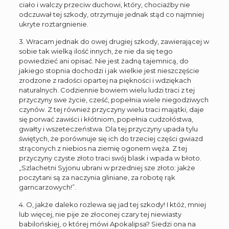
ciało i walczy przeciw duchowi, który, chociażby nie
odczuwał tej szkody, otrzymuje jednak stąd co najmniej
ukryte roztargnienie.
3. Wracam jednak do owej drugiej szkody, zawierającej w
sobie tak wielką ilość innych, że nie da się tego
powiedzieć ani opisać. Nie jest żadną tajemnicą, do
jakiego stopnia dochodzi i jak wielkie jest nieszczęście
zrodzone z radości opartej na piękności i wdziękach
naturalnych. Codziennie bowiem wielu ludzi traci z tej
przyczyny swe życie, cześć, popełnia wiele niegodziwych
czynów. Z tej również przyczyny wielu traci majątki, daje
się porwać zawiści i kłótniom, popełnia cudzołóstwa,
gwałty i wszeteczeństwa. Dla tej przyczyny upada tylu
świętych, że porównuje się ich do trzeciej części gwiazd
strąconych z niebios na ziemię ogonem węża. Z tej
przyczyny czyste złoto traci swój blask i wpada w błoto.
„Szlachetni Syjonu ubrani w przedniej sze złoto: jakże
poczytani są za naczynia gliniane, za robotę rąk
garncarzowych!”.
4. O, jakże daleko rozlewa się jad tej szkody! I któż, mniej
lub więcej, nie pije ze złoconej czary tej niewiasty
babilońskiej, o której mówi Apokalipsa? Siedzi ona na