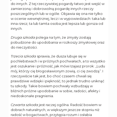
do innych. Z tej rzeczywistej pogardy łatwo jest wejść w
zamierzoną i dobrowolną pogardę innych rzeczy
poszczególnych lub w ogóle. Objawia się ona nie tylko
w ocenie wewnętrznej, lecz i w wypowiedziach: taka lub
inna
rzecz,
ta lub tamta osoba jest lepsza lub gorsza od
innych.
Druga szkoda
polega na tym, że zmysły zostają
pobudzone do upodobania w rozkoszy zmysłowej oraz
do nieczystości.
Trzecia szkoda
sprawia, że dusza lubuje się w
pochlebstwach i w próżnych pochwałach, a to wszystko
jest oszukanie i próżność, jak mówi Izajasz prorok: „Ludu
mój, którzy cię błogosławionym zowią, ci cię zwodzą”. I
rzeczywiście tak jest, bo choć czasem chwali się
prawdziwe wdzięki i piękność, to jednak trudno uniknąć
tu szkody. Takie bowiem pochwały wzbudzają w
bliźnich próżne upodobanie w sobie, radości, afekty i
niedoskonałe pragnienia.
Czwarta szkoda
jest raczej ogólna. Radość bowiem w
dobrach naturalnych, w większym jeszcze stopniu niż
radość w bogactwach, przytępia rozum i osłabia