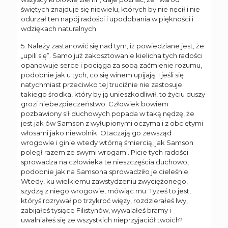
świętych znajduje się niewielu, których by nie nęcił i nie
odurzał ten napój radości i upodobania w piękności i
wdziękach naturalnych.
5. Należy zastanowić się nad tym, iż powiedziane jest, że
„upili się”. Samo już zakosztowanie kielicha tych radości
opanowuje serce i pociąga za sobą zaćmienie rozumu,
podobnie jak u tych, co się winem upijają. I jeśli się
natychmiast przeciwko tej truciźnie nie zastosuje
takiego środka, który by ją unieszkodliwił, to życiu duszy
grozi niebezpieczeństwo. Człowiek bowiem
pozbawiony sił duchowych popada w taką nędzę, że
jest jak ów Samson z wyłupionymi oczyma i z obciętymi
włosami jako niewolnik. Otaczają go zewsząd
wrogowie i ginie wtedy wtórną śmiercią, jak Samson
poległ razem ze swymi wrogami. Picie tych radości
sprowadza na człowieka te nieszczęścia duchowo,
podobnie jak na Samsona sprowadziło je cieleśnie.
Wtedy, ku wielkiemu zawstydzeniu zwyciężonego,
szydzą z niego wrogowie, mówiąc mu: Tyżeś to jest,
któryś rozrywał po trzykroć więzy, rozdzierałeś lwy,
zabijałeś tysiące Filistynów, wywalałeś bramy i
uwalniałeś się ze wszystkich nieprzyjaciół twoich?