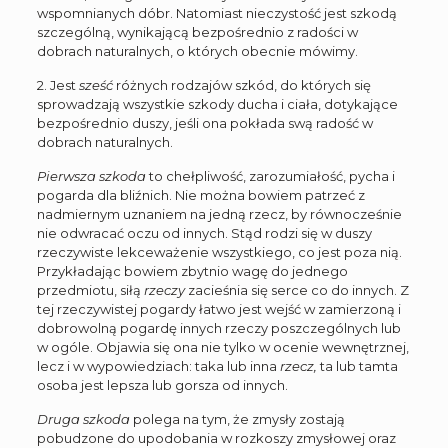
wspomnianych dóbr. Natomiast nieczystość jest szkodą
szczególną, wynikającą bezpośrednio z radości w
dobrach naturalnych, o których obecnie mówimy.
2. Jest
sześć
różnych rodzajów szkód, do których się
sprowadzają wszystkie szkody ducha i ciała, dotykające
bezpośrednio duszy, jeśli ona pokłada swą radość w
dobrach naturalnych.
Pierwsza szkoda
to chełpliwość, zarozumiałość, pycha i
pogarda dla bliźnich. Nie można bowiem patrzeć z
nadmiernym uznaniem na jedną rzecz, by równocześnie
nie odwracać oczu od innych. Stąd rodzi się w duszy
rzeczywiste lekceważenie wszystkiego, co jest poza nią.
Przykładając bowiem zbytnio wagę do jednego
przedmiotu, siłą
rzeczy
zacieśnia się serce co do innych. Z
tej rzeczywistej pogardy łatwo jest wejść w zamierzoną i
dobrowolną pogardę innych rzeczy poszczególnych lub
w ogóle. Objawia się ona nie tylko w ocenie wewnętrznej,
lecz i w wypowiedziach: taka lub inna
rzecz,
ta lub tamta
osoba jest lepsza lub gorsza od innych.
Druga szkoda
polega na tym, że zmysły zostają
pobudzone do upodobania w rozkoszy zmysłowej oraz