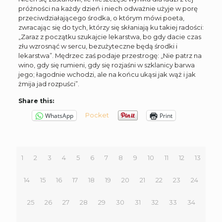
próżności na każdy dzień i niech odważnie użyje w porę
przeciwdziałającego środka, o którym mówi poeta,
zwracając się do tych, którzy się skłaniają ku takiej radości:
„Zaraz z początku szukajcie lekarstwa, bo gdy dacie czas
złu wzrosnąć w sercu, bezużyteczne będą środki i
lekarstwa”. Mędrzec zaś podaje przestrogę: „Nie patrz na
wino, gdy się rumieni, gdy się rozjaśni w szklanicy barwa
jego; łagodnie wchodzi, ale na końcu ukąsi jak wąż i jak
żmija jad rozpuści”.
Share this:
Pocket
WhatsApp
Print
1
2
3
4
5
6
7
8
9
10
11
12
13
14
15
16
17
18
19
20
21
22
23
24
25
26
27
28
29
30
31
32
33
34