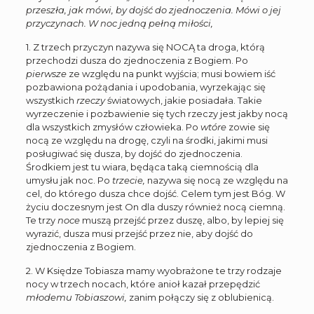
przeszła, jak mówi, by dojść do zjednoczenia. Mówi o jej
przyczynach. W noc jedną pełną miłości,
1. Z trzech przyczyn nazywa się NOCĄ ta droga, którą
przechodzi dusza do zjednoczenia z Bogiem. Po
pierwsze
ze względu na punkt wyjścia; musi bowiem iść
pozbawiona pożądania i upodobania, wyrzekając się
wszystkich
rzeczy
światowych, jakie posiadała. Takie
wyrzeczenie i pozbawienie się tych rzeczy jest jakby nocą
dla wszystkich zmysłów człowieka. Po
wtóre
zowie się
nocą ze względu na drogę, czyli na środki, jakimi musi
posługiwać się dusza, by dojść do zjednoczenia.
Środkiem jest tu wiara, będąca taką ciemnością dla
umysłu jak noc. Po
trzecie,
nazywa się nocą ze względu na
cel, do którego dusza chce dojść. Celem tym jest Bóg. W
życiu doczesnym jest On dla duszy również nocą ciemną.
Te trzy
noce
muszą przejść przez duszę, albo, by lepiej się
wyrazić, dusza musi przejść przez nie, aby dojść do
zjednoczenia z Bogiem.
2. W Księdze Tobiasza mamy wyobrażone te trzy rodzaje
nocy w trzech nocach, które anioł kazał przepędzić
młodemu Tobiaszowi,
zanim połączy się z oblubienicą.