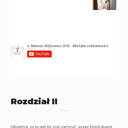
Rozdział II
Objaśnia, co to jest ta „noc ciemna”, przez którą dusza