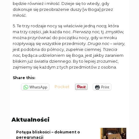
będzie również i miłość. Dzieje się to wtedy, gdy
dokonuje się przeobrażenie duszy [w Boga] przez
miłość.
5. Te trzy rodzaje nocy są właściwie jedną
nocą,
która
ma trzy części, jak każda noc.
Pierwszą noc,
tj.
zmysłów,
można przyrównać do początku nocy, gdy w mroku
rozpływają się wszystkie przedmioty.
Druga noc – wiary,
jest podobna do północy, zupełnie ciemnej.
Trzecia
noc,
będąca
udzielaniem
się Boga, jest jakby zaraniem
bliskim już światła dziennego. By to lepiej zrozumieć,
zajmiemy się każdym z tych przedmiotów z osobna.
Share this:
Pocket
WhatsApp
Print
Aktualności
Potęga bliskości – dokument o
peregrynacji