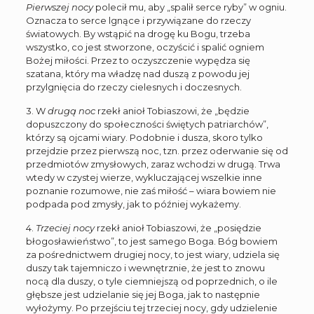
Pierwszej nocy
polecił mu, aby „spalił serce ryby” w ogniu.
Oznacza to serce lgnące i przywiązane do rzeczy
światowych. By wstąpić na drogę ku Bogu, trzeba
wszystko, co jest stworzone, oczyścić i spalić ogniem
Bożej miłości. Przez to oczyszczenie wypędza się
szatana, który ma władzę nad duszą z powodu jej
przylgnięcia do rzeczy cielesnych i doczesnych.
3. W
drugą noc
rzekł anioł Tobiaszowi, że „będzie
dopuszczony do społeczności świętych patriarchów”,
którzy są ojcami wiary. Podobnie i dusza, skoro tylko
przejdzie przez pierwszą noc, tzn. przez oderwanie się od
przedmiotów zmysłowych, zaraz wchodzi w drugą. Trwa
wtedy w czystej wierze, wykluczającej wszelkie inne
poznanie rozumowe, nie zaś miłość – wiara bowiem nie
podpada pod zmysły, jak to później wykażemy.
4.
Trzeciej nocy
rzekł anioł Tobiaszowi, że „posiędzie
błogosławieństwo”, to jest samego Boga. Bóg bowiem
za pośrednictwem drugiej nocy, to jest wiary, udziela się
duszy tak tajemniczo i wewnętrznie, że jest to znowu
nocą dla duszy, o tyle ciemniejszą od poprzednich, o ile
głębsze jest udzielanie się jej Boga, jak to następnie
wyłożymy. Po przejściu tej trzeciej nocy, gdy udzielenie