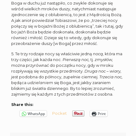
Boga w duchu już nastąpiło, co zwykle dokonuje się
wśród wielkich mroków duszy, natychmiast następuje
zjednoczenie się z oblubienicą, to jest z Mądrością Bożą.
A jak anioł powiedział Tobiaszowi, że po „trzeciej nocy
połączy się w bojaźni Bożej z oblubienicą”, tak i tutaj, gdy
bo jaźń Boża będzie doskonała, doskonała będzie
również i miłość. Dzieje się to wtedy, gdy dokonuje się
przeobrażenie duszy [w Boga] przez miłość.
5. Te trzy rodzaje nocy są właściwie jedną
nocą,
która ma
trzy części, jak każda noc.
Pierwszą noc,
tj.
zmysłów,
można przyrównać do początku nocy, gdy w mroku
rozpływają się wszystkie przedmioty.
Druga noc – wiary,
jest podobna do północy, zupełnie ciemnej.
Trzecia noc,
będąca
udzielaniem
się Boga, jest jakby zaraniem
bliskim już światła dziennego. By to lepiej zrozumieć,
zajmiemy się każdym z tych przedmiotów z osobna.
Share this:
Pocket
WhatsApp
Print