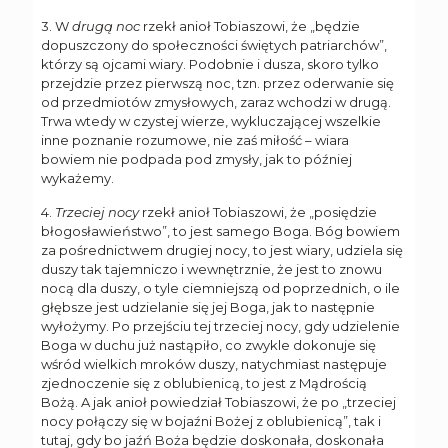
3. W
drugą noc
rzekł anioł Tobiaszowi, że „będzie
dopuszczony do społeczności świętych patriarchów”,
którzy są ojcami wiary. Podobnie i dusza, skoro tylko
przejdzie przez pierwszą noc, tzn. przez oderwanie się
od przedmiotów zmysłowych, zaraz wchodzi w drugą.
Trwa wtedy w czystej wierze, wykluczającej wszelkie
inne poznanie rozumowe, nie zaś miłość – wiara
bowiem nie podpada pod zmysły, jak to później
wykażemy.
4.
Trzeciej nocy
rzekł anioł Tobiaszowi, że „posiędzie
błogosławieństwo”, to jest samego Boga. Bóg bowiem
za pośrednictwem drugiej nocy, to jest wiary, udziela się
duszy tak tajemniczo i wewnętrznie, że jest to znowu
nocą dla duszy, o tyle ciemniejszą od poprzednich, o ile
głębsze jest udzielanie się jej Boga, jak to następnie
wyłożymy. Po przejściu tej trzeciej nocy, gdy udzielenie
Boga w duchu już nastąpiło, co zwykle dokonuje się
wśród wielkich mroków duszy, natychmiast następuje
zjednoczenie się z oblubienicą, to jest z Mądrością
Bożą. A jak anioł powiedział Tobiaszowi, że po „trzeciej
nocy połączy się w bojaźni Bożej z oblubienicą”, tak i
tutaj, gdy bo jaźń Boża będzie doskonała, doskonała