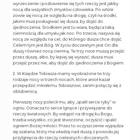
wyrzeczenie i pozbawienie się tych rzeczy jest jakby
nocą dla wszystkich zmysłów człowieka. Po
wtóre
zowie się nocą ze względu na drogę, czyli na środki,
jakimi musi posługiwać się dusza, by dojść do
zjednoczenia. Środkiem jest tu wiara, będąca taką
ciemnością dla umysłu jak noc. Po
trzecie,
nazywa się
nocą ze względu na cel, do którego dusza chce dojść.
Celem tym jest Bóg. W życiu doczesnym jest On dla
duszy również nocą ciemną. Te trzy
noce
muszą przejść
przez duszę, albo, by lepiej się wyrazić, dusza musi
przejść przez nie, aby dojść do zjednoczenia z Bogiem.
2. W Księdze Tobiasza mamy wyobrażone te trzy
rodzaje nocy w trzech nocach, które anioł kazał
przepędzić
młodemu Tobiaszowi,
zanim połączy się z
oblubienicą.
Pierwszej nocy
polecił mu, aby „spalił serce ryby” w
ogniu. Oznacza to serce lgnące i przywiązane do
rzeczy światowych. By wstąpić na drogę ku Bogu,
trzeba wszystko, co jest stworzone, oczyścić i spalić
ogniem Bożej miłości. Przez to oczyszczenie wypędza
się szatana, który ma władzę nad duszą z powodu jej
przylgnięcia do rzeczy cielesnych i doczesnych.